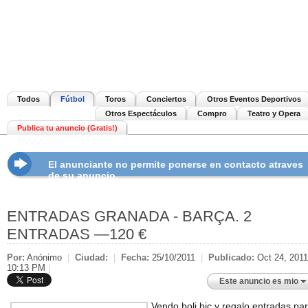
Todos
Fútbol
Toros
Conciertos
Otros Eventos Deportivos
Otros Espectáculos
Compro
Teatro y Opera
Publica tu anuncio (Gratis!)
El anunciante no permite ponerse en contacto atraves
de su anuncio.
ENTRADAS GRANADA - BARÇA. 2
ENTRADAS —120 €
Por:
Anónimo
|
Ciudad:
|
Fecha:
25/10/2011
|
Publicado:
Oct 24, 2011
10:13 PM
|
Este anuncio es mio
Vendo boli bic y regalo entradas par