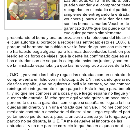
Las entradas van a mi nombre, per
pueden vender y el comprador tien
recogerlas en el estadio del partido,
simplemente entregando la entrada
vouchers ), para que le den dos ent
son los bonos llamados Voucher; te
garantizo 100% que los puede camb
cualquier persona simplemente
presentando el bono y una autorizacion en la fotocopia del titular 
el cual autoriza al portador a recoger las entradas; esto es 100% a
porque mi hermano ha subido a ver la fase de grupos con mis ent
no ha habido pega alguna, para los más desconfiados tambien po
leerlo en los foros de viajes, que la gente ha confirmado que es asi
Las entradas son de segunda categoria, asientos juntos, y son en 
de la hinchada española, ya que las he comprado atraves de la F,E
¡ OJO !, yo vendo los bolis y regalo las entradas con un contrato d
compra-venta en folio con mi fotocopia de DNI, indicando que si n
clasifica españa, y ya no quieres el boli y la entrada, yo me comp
reintegrarte integramente lo que pagaste. Esto lo hago para benefi
ti, y no que me compres una cosa y que luego españa no llegue y 
quedes sin entrada. Mucha gente aqui vende quizas un poco mas 
pero no te da esta garantia...con lo que si españa no llega a la final
quedas sin dinero, y sin una entrada que no vale. ¡ Yo me compr
mediante contrato a devolverte el dinero si no juega españa el parti
yo tampoco pierdo nada, pues la entrada aunque yo la tenga pagad
partido no se disputa, la U.E.F.A me devuelve el importe de las
entradas....y no me parece correcto lo que hacen algunos aqui....