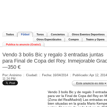
Todos
Fútbol
Toros
Conciertos
Otros Eventos Deportivos
Otros Espectáculos
Compro
Teatro y Opera
Publica tu anuncio (Gratis!)
Vendo 3 bolis Bic y regalo 3 entradas juntas
para Final de Copa del Rey. Inmejorable Gra
—350 €
Por:
Anónimo
|
Ciudad:
|
Fecha:
16/04/2014
|
Publicado:
Apr 12, 2014
11:24 PM
|
Este anuncio es mio
Vendo 3 bolis Bic y de regalo 3 entrada
para ver la Final de Copa del Rey en M
(Zona del RealMadrid) Las entradas e
bien situadas en la grada Mario Kempe