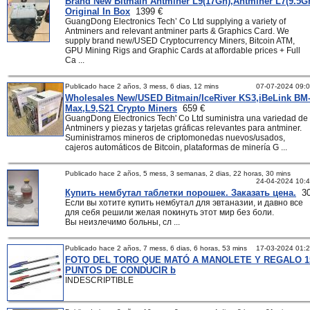
Brand New Bitmain Antminer L9(17Gh),Antminer L7(9.5G
Original In Box
1399 €
GuangDong Electronics Tech’ Co Ltd supplying a variety of
Antminers and relevant antminer parts & Graphics Card. We
supply brand new/USED Cryptocurrency Miners, Bitcoin ATM,
GPU Mining Rigs and Graphic Cards at affordable prices + Full
Ca ...
Publicado hace 2 años, 3 mess, 6 dias, 12 mins
07-07-2024 09:
Wholesales New/USED Bitmain/IceRiver KS3,iBeLink BM
Max,L9,S21 Crypto Miners
659 €
GuangDong Electronics Tech' Co Ltd suministra una variedad de
Antminers y piezas y tarjetas gráficas relevantes para antminer.
Suministramos mineros de criptomonedas nuevos/usados,
cajeros automáticos de Bitcoin, plataformas de minería G ...
Publicado hace 2 años, 5 mess, 3 semanas, 2 dias, 22 horas, 30 mins
24-04-2024 10:
Купить нембутал таблетки порошек. Заказать цена.
30
Если вы хотите купить нембутал для эвтаназии, и давно все
для себя решили желая покинуть этот мир без боли.
Вы неизлечимо больны, сл ...
Publicado hace 2 años, 7 mess, 6 dias, 6 horas, 53 mins
17-03-2024 01:
FOTO DEL TORO QUE MATÓ A MANOLETE Y REGALO 1
PUNTOS DE CONDUCIR b
INDESCRIPTIBLE