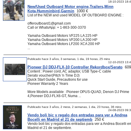
18-10-2023 18:
New/Used Outboard Motor engine,Trailers,Minn
Kota,Humminbird,Garmin
1000 €
List of the NEW and used MODEL OF OUTBOARD ENGINE :
offeroutboard1@gmail.com
Call or WhatsApp: + 1-863-300-3370
Yamaha Outboard Motors VF225 LA 225 HP
Yamaha Outboard Motors VF200 LA 200 HP
Yamaha Outboard Motors LF200 XCA 200 HP
...
Publicado hace 3 años, 3 semanas, 1 dia, 19 horas, 25 mins
12-10-2023 13:
Pioneer DJ DDJ-FLX-10 Controller Rekordbox/Serato
609
Content : Power cord, AC adaptor, USB Type-C cable
Serato voucher(Pitch 'n Time DJ)
Quick Start Guide, Precautions for use
Pioneer Warranty 2 Years
More Models available : Pioneer OPUS-QUAD, Denon DJ Prime
4,Pioneer DDJ-FLX6-GT, Numa ...
Publicado hace 3 años, 2 mess, 2 semanas, 1 dia, 23 horas, 36 mins
24-08-2023 09:
Vendo boli bic y regalo dos entradas para ver a Andrea
Bocelli en Madrid el 21 de septiemb
250 €
Vendo boli bic y regalo dos entradas para ver a Andrea Bocelli e
Madrid el 21 de septiembre.