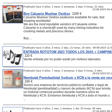
Publicado hace 3 años, 2 mess, 2 semanas, 3 dias, 4 horas, 31 mins
23-08-2023 04:
Buy Caluanie Muelear Oxidize
1100 €
Caluanie Muelear Oxidize pasteurize available for sale, fast
shipping worldwide!
We are the most reputable vendors of Caluanie online.
Caluanie is a chemic@l used by many mining industries for
crushing metals and precious stones.
Buy ...
Publicado hace 3 años, 3 mess, 2 dias, 21 horas, 16 mins
09-08-2023 11:
ENTRADA ROTOTOM 2023 TODOS LOS DIAS + CAMPIN
110 €
Vendo entrada por no poder asistir por motivos laborales
Publicado hace 3 años, 7 mess, 3 semanas, 4 dias, 6 horas, 3 mins
28-03-2023 03:
Nembutal Pentobarbital Sodium y KCN a la venta sin rec
100 €
Somos una empresa de servicios públicos confiable y legal de
Nembutal (pentobarbital) y cianuro de potasio (KCN) que brinda
un historial comercial positivo durante nuestros años en
Nembutal y KCN. Enviamos Nembutal y KCN a todo el mundo y
...
Publicado hace 4 años, 1 mes, 1 semana, 1 dia, 23 horas, 36 mins
27-10-2022 09: