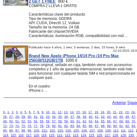
2 GET 1 FREE
800 €
COMPRA 2 LLEVA 1 GRATIS
Características clave del producto:
Tipo de memoria: GDDR6
API: CUDA, DirectX 12, Vulkan
Tamaño de la memoria: 24 GB
Fabricante del chipset:NVIDIA
Características: iluminación RGB, compatibilidad con múl ...
Publicado hace 4 años, 1 mes, 3 semanas, 2 dias, 15 horas, 6 mins
12-10-2022 18:
Brand New Apple iPhone 14/14 Pro /14 Pro Max
256GB/512GB/1TB
1000 €
Nuevo original, sellado en caja, también viene con accesorios
completos y 1 año de garantía internacional, también está listo
para funcionar con cualquier tarjeta SIM o red proporcionada en
cualquier país...
En el cuadro:
iPhone c ...
Anterior
Sigui
,
,
,
,
,
,
,
,
,
,
,
,
,
,
,
,
,
,
,
,
,
,
,
,
0
1
2
3
4
5
6
7
8
9
10
11
12
13
14
15
16
17
18
19
20
21
22
23
24
,
,
,
,
,
,
,
,
,
,
,
,
,
,
,
,
,
,
,
,
,
26
27
28
29
30
31
32
33
34
35
36
37
38
39
40
41
42
43
44
45
46
47
,
,
,
,
,
,
,
,
,
,
,
,
,
,
,
,
,
,
,
,
,
49
50
51
52
53
54
55
56
57
58
59
60
61
62
63
64
65
66
67
68
69
70
,
,
,
,
,
,
,
,
,
,
,
,
,
,
,
,
,
,
,
,
,
72
73
74
75
76
77
78
79
80
81
82
83
84
85
86
87
88
89
90
91
92
93
,
,
,
,
,
,
,
,
,
,
,
,
,
,
,
,
,
,
95
96
97
98
99
100
101
102
103
104
105
106
107
108
109
110
111
112
,
,
,
,
,
,
,
,
,
,
,
,
,
,
,
,
,
114
115
116
117
118
119
120
121
122
123
124
125
126
127
128
129
130