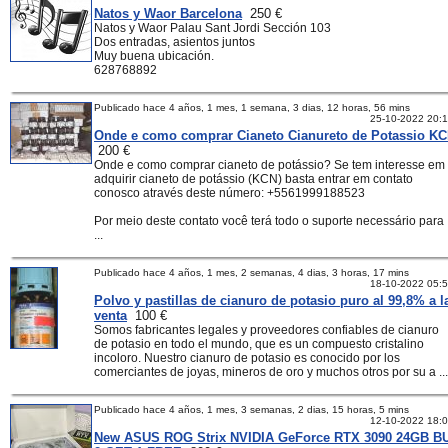
Natos y Waor Barcelona
250 €
Natos y Waor Palau Sant Jordi Sección 103
Dos entradas, asientos juntos
Muy buena ubicación.
628768892
Publicado hace 4 años, 1 mes, 1 semana, 3 dias, 12 horas, 56 mins
25-10-2022 20:
Onde e como comprar Cianeto Cianureto de Potassio K
200 €
Onde e como comprar cianeto de potássio? Se tem interesse em
adquirir cianeto de potássio (KCN) basta entrar em contato
conosco através deste número: +5561999188523
Por meio deste contato você terá todo o suporte necessário para
...
Publicado hace 4 años, 1 mes, 2 semanas, 4 dias, 3 horas, 17 mins
18-10-2022 05:
Polvo y pastillas de cianuro de potasio puro al 99,8% a l
venta
100 €
Somos fabricantes legales y proveedores confiables de cianuro
de potasio en todo el mundo, que es un compuesto cristalino
incoloro. Nuestro cianuro de potasio es conocido por los
comerciantes de joyas, mineros de oro y muchos otros por su a ...
Publicado hace 4 años, 1 mes, 3 semanas, 2 dias, 15 horas, 5 mins
12-10-2022 18:
New ASUS ROG Strix NVIDIA GeForce RTX 3090 24GB B