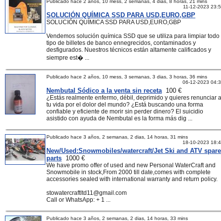
Publicado hace 2 años, 10 mess, 2 semanas, 4 dias, 8 horas, 21 mins
11-12-2023 23:
SOLUCIÓN QUÍMICA SSD PARA USD,EURO,GBP
SOLUCIÓN QUÍMICA SSD PARA USD,EURO,GBP
Vendemos solución química SSD que se utiliza para limpiar todo
tipo de billetes de banco ennegrecidos, contaminados y
desfigurados. Nuestros técnicos están altamente calificados y
siempre est� ...
Publicado hace 2 años, 10 mess, 3 semanas, 3 dias, 3 horas, 36 mins
06-12-2023 04:
Nembutal Sódico a la venta sin receta
100 €
¿Estás realmente enfermo, débil, deprimido y quieres renunciar 
tu vida por el dolor del mundo? ¿Está buscando una forma
confiable y eficiente de morir sin perder dinero? El suicidio
asistido con ayuda de Nembutal es la forma más dig ...
Publicado hace 3 años, 2 semanas, 2 dias, 14 horas, 31 mins
18-10-2023 18:
New/Used:Snowmobiles/watercraft/Jet Ski and ATV spare
parts
1000 €
We have promo offer of used and new Personal WaterCraft and
Snowmobile in stock,From 2000 till date,comes with complete
accessories sealed with international warranty and return policy.
stowatercraftltd11@gmail.com
Call or WhatsApp: + 1 ...
Publicado hace 3 años, 2 semanas, 2 dias, 14 horas, 33 mins