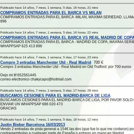
Publicado hace 14 años, 7 mess, 1 semana, 5 dias, 16 horas, 21 mins
COMPRAMOS ENTRADAS PARA EL BARCA VS MILAN
COMPRAMOS ENTRADAS PARA EL BARCA -MILAN, MAXIMA SERIEDAD. LLAM
896
Publicado hace 14 años, 7 mess, 1 semana, 5 dias, 16 horas, 22 mins
COMPRAMOS ENTRADAS PARA EL BARCA VS REAL MADRID DE COP
COMPRAMOS ENTRADAS PARA EL BARCA - MADRID DE COPA, MAXIMA SERI
WHAPPSAP 625 413 896
Publicado hace 14 años, 7 mess, 1 semana, 5 dias, 17 horas, 23 mins
Compro 3 entradas Manchester Utd - Real Madrid
700 €
Compro 3 entradas Manchester Utd - Real Madrid en Old Trafford. por 700 euros.
Dejo mi tlf 652561445
correo electronico chakycapo@hotmail.com
Publicado hace 14 años, 7 mess, 1 semana, 5 dias, 17 horas, 28 mins
BUSCAMOS CESIONES PARA EL MADRID-BARCA DE LIGA
BUSCAMOS CESIONES PARA EL MADRID-BARCA DE LIGA, POR FAVOR SOLO
ENVIAR UN WHAPPSAP 686 020 473
GRACIAS
Publicado hace 14 años, 7 mess, 1 semana, 5 dias, 18 horas, 12 mins
Justin Bieber Barcelona 16/03/2013
Vendo 2 entradas de pista general a 154€ las dos (que fue lo que me costaron) por
contrareembolso a cualquier parte de España o entrego en mano en Madrid.