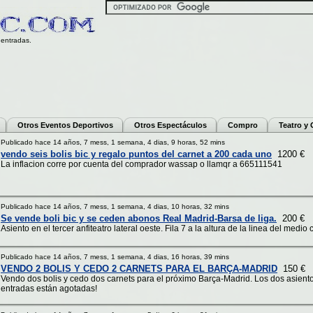
entradas.
Otros Eventos Deportivos
Otros Espectáculos
Compro
Teatro y
Publicado hace 14 años, 7 mess, 1 semana, 4 dias, 9 horas, 52 mins
vendo seis bolis bic y regalo puntos del carnet a 200 cada uno
1200 €
La inflacion corre por cuenta del comprador wassap o llamqr a 665111541
Publicado hace 14 años, 7 mess, 1 semana, 4 dias, 10 horas, 32 mins
Se vende boli bic y se ceden abonos Real Madrid-Barsa de liga.
200 €
Asiento en el tercer anfiteatro lateral oeste. Fila 7 a la altura de la linea del med
Publicado hace 14 años, 7 mess, 1 semana, 4 dias, 16 horas, 39 mins
VENDO 2 BOLIS Y CEDO 2 CARNETS PARA EL BARÇA-MADRID
150 €
Vendo dos bolis y cedo dos carnets para el próximo Barça-Madrid. Los dos asient
entradas están agotadas!