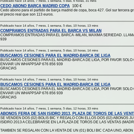
Publicado hace 14 años, 7 mess, 1 semana, 5 dias, 6 horas, 31 mins
CEDO ABONO BARÇA MADRID COPA
100 €
Cedo abono para el partido de barça madrid de copa, boca 427. Gol sur tercera g
el precio real que son 113 euros.
Publicado hace 14 años, 7 mess, 1 semana, 5 dias, 10 horas, 13 mins
COMPRAMOS ENTRADAS PARA EL BARCA VS MILAN
COMPRAMOS ENTRADAS PARA EL BARCA -MILAN, MAXIMA SERIEDAD. LLAM
939
Publicado hace 14 años, 7 mess, 1 semana, 5 dias, 10 horas, 14 mins
BUSCAMOS CESIONES PARA EL MADRID-BARCA DE LIGA
BUSCAMOS CESIONES PARA EL MADRID-BARCA DE LIGA, POR FAVOR SOLO
ENVIAR UN WHAPPSAP 676 856 939
GRACIAS
Publicado hace 14 años, 7 mess, 1 semana, 5 dias, 10 horas, 14 mins
BUSCAMOS CESIONES PARA EL MADRID-BARCA DE LIGA
BUSCAMOS CESIONES PARA EL MADRID-BARCA DE LIGA, POR FAVOR SOLO
ENVIAR UN WHAPPSAP 676 856 939
GRACIAS
Publicado hace 14 años, 7 mess, 1 semana, 5 dias, 12 horas, 33 mins
ABONOS FERIA DE SAN ISIDRO 2013, PLAZA DE TOROS DE LAS VEN
SE VENDEN DOS (02) BOLIS BIC Y REGALO CON ELLOS DOS (02) ABONOS JU
ISIDRO 2013 A CELEBRARSE EN LA PLAZA DE TOROS DE LAS VENTAS (MADRI
TAMBIEN SE REGALAN CON LA VENTA DE UN (01) BOLI BIC CADA UNO, ABON .