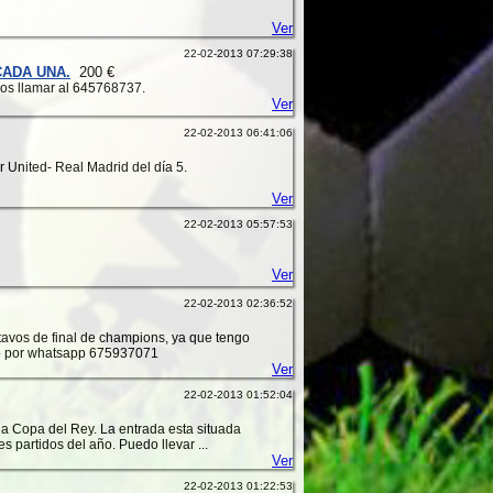
Ver
22-02-2013 07:29:38
ADA UNA.
200 €
dos llamar al 645768737.
Ver
22-02-2013 06:41:06
r United- Real Madrid del día 5.
Ver
22-02-2013 05:57:53
Ver
22-02-2013 02:36:52
tavos de final de champions, ya que tengo
m o por whatsapp 675937071
Ver
22-02-2013 01:52:04
 la Copa del Rey. La entrada esta situada
 partidos del año. Puedo llevar ...
Ver
22-02-2013 01:22:53