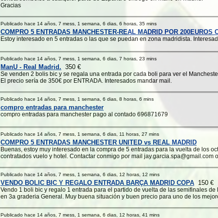
Gracias
Publicado hace 14 años, 7 mess, 1 semana, 6 dias, 6 horas, 35 mins
COMPRO 5 ENTRADAS MANCHESTER-REAL MADRID POR 200EUROS C
Estoy interesado en 5 entradas o las que se puedan en zona madridista. Interesa
Publicado hace 14 años, 7 mess, 1 semana, 6 dias, 7 horas, 23 mins
ManU - Real Madrid.
350 €
Se venden 2 bolis bic y se regala una entrada por cada boli para ver el Mancheste
El precio sería de 350€ por ENTRADA. Interesados mandar mail.
Publicado hace 14 años, 7 mess, 1 semana, 6 dias, 8 horas, 6 mins
compro entradas para manchester
compro entradas para manchester pago al contado 696871679
Publicado hace 14 años, 7 mess, 1 semana, 6 dias, 11 horas, 27 mins
COMPRO 5 ENTRADAS MANCHESTER UNITED vs REAL MADRID
Buenas, estoy muy interesado en la compra de 5 entradas para la vuelta de los oc
contratados vuelo y hotel. Contactar conmigo por mail jay.garcia.spa@gmail.co
Publicado hace 14 años, 7 mess, 1 semana, 6 dias, 12 horas, 12 mins
VENDO BOLIC BIC Y REGALO ENTRADA BARÇA MADRID COPA
150 €
Vendo 1 boli bic y regalo 1 entrada para el partido de vuelta de las semifinales de
en 3a graderia General. Muy buena situación y buen precio para uno de los mejores
Publicado hace 14 años, 7 mess, 1 semana, 6 dias, 12 horas, 41 mins