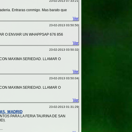
23-02-2013 07:33:21
raderia. Entraras conmigo. Mas barato que
Ver
23-02-2013 03:50:50
AR O ENVIAR UN WHAPPSAP 676 856
Ver
23-02-2013 03:50:32
 CON MAXIMA SERIEDAD. LLAMAR O
Ver
23-02-2013 03:50:04
 CON MAXIMA SERIEDAD. LLAMAR O
Ver
23-02-2013 01:31:29
TAS, MADRID
NTOS PARA LA FERIA TAURINA DE SAN
D).
..