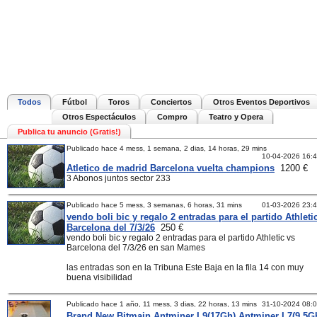
Todos
Fútbol
Toros
Conciertos
Otros Eventos Deportivos
Otros Espectáculos
Compro
Teatro y Opera
Publica tu anuncio (Gratis!)
Publicado hace 4 mess, 1 semana, 2 dias, 14 horas, 29 mins
10-04-2026 16:
Atletico de madrid Barcelona vuelta champions
1200 €
3 Abonos juntos sector 233
Publicado hace 5 mess, 3 semanas, 6 horas, 31 mins
01-03-2026 23:
vendo boli bic y regalo 2 entradas para el partido Athleti
Barcelona del 7/3/26
250 €
vendo boli bic y regalo 2 entradas para el partido Athletic vs
Barcelona del 7/3/26 en san Mames
las entradas son en la Tribuna Este Baja en la fila 14 con muy
buena visibilidad
Publicado hace 1 año, 11 mess, 3 dias, 22 horas, 13 mins
31-10-2024 08:
Brand New Bitmain Antminer L9(17Gh),Antminer L7(9.5G