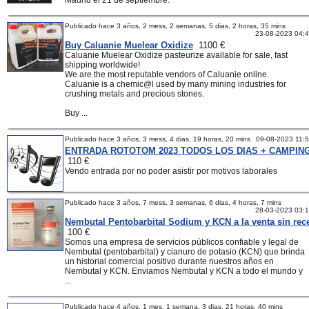
Madrid el 21 de septiembre.
Publicado hace 3 años, 2 mess, 2 semanas, 5 dias, 2 horas, 35 mins
23-08-2023 04:
Buy Caluanie Muelear Oxidize
1100 €
Caluanie Muelear Oxidize pasteurize available for sale, fast
shipping worldwide!
We are the most reputable vendors of Caluanie online.
Caluanie is a chemic@l used by many mining industries for
crushing metals and precious stones.
Buy ...
Publicado hace 3 años, 3 mess, 4 dias, 19 horas, 20 mins
09-08-2023 11:
ENTRADA ROTOTOM 2023 TODOS LOS DIAS + CAMPIN
110 €
Vendo entrada por no poder asistir por motivos laborales
Publicado hace 3 años, 7 mess, 3 semanas, 6 dias, 4 horas, 7 mins
28-03-2023 03:
Nembutal Pentobarbital Sodium y KCN a la venta sin rec
100 €
Somos una empresa de servicios públicos confiable y legal de
Nembutal (pentobarbital) y cianuro de potasio (KCN) que brinda
un historial comercial positivo durante nuestros años en
Nembutal y KCN. Enviamos Nembutal y KCN a todo el mundo y
...
Publicado hace 4 años, 1 mes, 1 semana, 3 dias, 21 horas, 40 mins