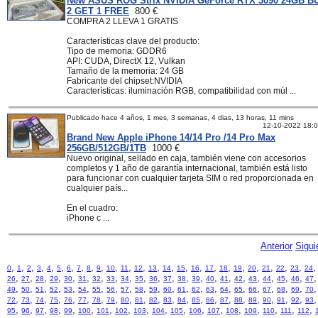
New ASUS ROG Strix NVIDIA GeForce RTX 3090 24GB B
2 GET 1 FREE
800 €
COMPRA 2 LLEVA 1 GRATIS
Características clave del producto:
Tipo de memoria: GDDR6
API: CUDA, DirectX 12, Vulkan
Tamaño de la memoria: 24 GB
Fabricante del chipset:NVIDIA
Características: iluminación RGB, compatibilidad con múl ...
Publicado hace 4 años, 1 mes, 3 semanas, 4 dias, 13 horas, 11 mins
12-10-2022 18:
Brand New Apple iPhone 14/14 Pro /14 Pro Max
256GB/512GB/1TB
1000 €
Nuevo original, sellado en caja, también viene con accesorios
completos y 1 año de garantía internacional, también está listo
para funcionar con cualquier tarjeta SIM o red proporcionada en
cualquier país...
En el cuadro:
iPhone c ...
Anterior
Sigui
,
,
,
,
,
,
,
,
,
,
,
,
,
,
,
,
,
,
,
,
,
,
,
,
0
1
2
3
4
5
6
7
8
9
10
11
12
13
14
15
16
17
18
19
20
21
22
23
24
,
,
,
,
,
,
,
,
,
,
,
,
,
,
,
,
,
,
,
,
,
26
27
28
29
30
31
32
33
34
35
36
37
38
39
40
41
42
43
44
45
46
47
,
,
,
,
,
,
,
,
,
,
,
,
,
,
,
,
,
,
,
,
,
49
50
51
52
53
54
55
56
57
58
59
60
61
62
63
64
65
66
67
68
69
70
,
,
,
,
,
,
,
,
,
,
,
,
,
,
,
,
,
,
,
,
,
72
73
74
75
76
77
78
79
80
81
82
83
84
85
86
87
88
89
90
91
92
93
,
,
,
,
,
,
,
,
,
,
,
,
,
,
,
,
,
,
95
96
97
98
99
100
101
102
103
104
105
106
107
108
109
110
111
112