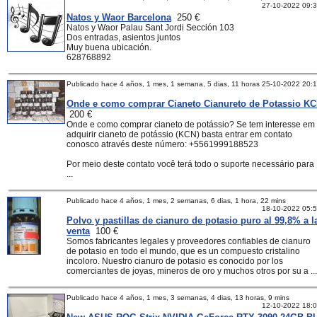
27-10-2022 09:
Natos y Waor Barcelona
250 €
Natos y Waor Palau Sant Jordi Sección 103
Dos entradas, asientos juntos
Muy buena ubicación.
628768892
Publicado hace 4 años, 1 mes, 1 semana, 5 dias, 11 horas
25-10-2022 20:
Onde e como comprar Cianeto Cianureto de Potassio K
200 €
Onde e como comprar cianeto de potássio? Se tem interesse em
adquirir cianeto de potássio (KCN) basta entrar em contato
conosco através deste número: +5561999188523
Por meio deste contato você terá todo o suporte necessário para
...
Publicado hace 4 años, 1 mes, 2 semanas, 6 dias, 1 hora, 22 mins
18-10-2022 05:
Polvo y pastillas de cianuro de potasio puro al 99,8% a l
venta
100 €
Somos fabricantes legales y proveedores confiables de cianuro
de potasio en todo el mundo, que es un compuesto cristalino
incoloro. Nuestro cianuro de potasio es conocido por los
comerciantes de joyas, mineros de oro y muchos otros por su a ...
Publicado hace 4 años, 1 mes, 3 semanas, 4 dias, 13 horas, 9 mins
12-10-2022 18: