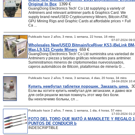
Original In Box
1399 €
GuangDong Electronics Tech’ Co Ltd supplying a variety of
Antminers and relevant antminer parts & Graphics Card. We
supply brand new/USED Cryptocurrency Miners, Bitcoin ATM,
GPU Mining Rigs and Graphic Cards at affordable prices + Full
Ca ...
Publicado hace 2 años, 3 mess, 1 semana, 22 horas, 16 mins
07-07-2024 09:
Wholesales New/USED Bitmain/IceRiver KS3,iBeLink BM
Max,L9,S21 Crypto Miners
659 €
GuangDong Electronics Tech' Co Ltd suministra una variedad de
Antminers y piezas y tarjetas gráficas relevantes para antminer.
Suministramos mineros de criptomonedas nuevos/usados,
cajeros automáticos de Bitcoin, plataformas de minería G ...
Publicado hace 2 años, 5 mess, 3 semanas, 4 dias, 20 horas, 34 mins
24-04-2024 10:
Купить нембутал таблетки порошек. Заказать цена.
30
Если вы хотите купить нембутал для эвтаназии, и давно все
для себя решили желая покинуть этот мир без боли.
Вы неизлечимо больны, сл ...
Publicado hace 2 años, 7 mess, 1 semana, 1 dia, 4 horas, 57 mins
17-03-2024 01:
FOTO DEL TORO QUE MATÓ A MANOLETE Y REGALO 1
PUNTOS DE CONDUCIR b
INDESCRIPTIBLE