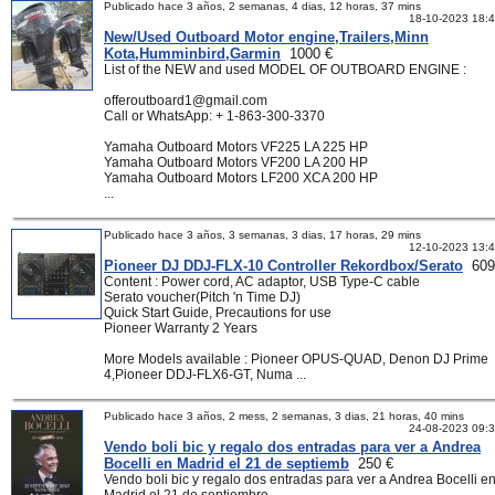
Publicado hace 3 años, 2 semanas, 4 dias, 12 horas, 37 mins
18-10-2023 18:
New/Used Outboard Motor engine,Trailers,Minn
Kota,Humminbird,Garmin
1000 €
List of the NEW and used MODEL OF OUTBOARD ENGINE :
offeroutboard1@gmail.com
Call or WhatsApp: + 1-863-300-3370
Yamaha Outboard Motors VF225 LA 225 HP
Yamaha Outboard Motors VF200 LA 200 HP
Yamaha Outboard Motors LF200 XCA 200 HP
...
Publicado hace 3 años, 3 semanas, 3 dias, 17 horas, 29 mins
12-10-2023 13:
Pioneer DJ DDJ-FLX-10 Controller Rekordbox/Serato
609
Content : Power cord, AC adaptor, USB Type-C cable
Serato voucher(Pitch 'n Time DJ)
Quick Start Guide, Precautions for use
Pioneer Warranty 2 Years
More Models available : Pioneer OPUS-QUAD, Denon DJ Prime
4,Pioneer DDJ-FLX6-GT, Numa ...
Publicado hace 3 años, 2 mess, 2 semanas, 3 dias, 21 horas, 40 mins
24-08-2023 09:
Vendo boli bic y regalo dos entradas para ver a Andrea
Bocelli en Madrid el 21 de septiemb
250 €
Vendo boli bic y regalo dos entradas para ver a Andrea Bocelli e