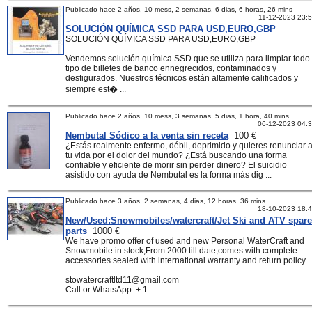
Publicado hace 2 años, 10 mess, 2 semanas, 6 dias, 6 horas, 26 mins
11-12-2023 23:
SOLUCIÓN QUÍMICA SSD PARA USD,EURO,GBP
SOLUCIÓN QUÍMICA SSD PARA USD,EURO,GBP
Vendemos solución química SSD que se utiliza para limpiar todo
tipo de billetes de banco ennegrecidos, contaminados y
desfigurados. Nuestros técnicos están altamente calificados y
siempre est� ...
Publicado hace 2 años, 10 mess, 3 semanas, 5 dias, 1 hora, 40 mins
06-12-2023 04:
Nembutal Sódico a la venta sin receta
100 €
¿Estás realmente enfermo, débil, deprimido y quieres renunciar 
tu vida por el dolor del mundo? ¿Está buscando una forma
confiable y eficiente de morir sin perder dinero? El suicidio
asistido con ayuda de Nembutal es la forma más dig ...
Publicado hace 3 años, 2 semanas, 4 dias, 12 horas, 36 mins
18-10-2023 18:
New/Used:Snowmobiles/watercraft/Jet Ski and ATV spare
parts
1000 €
We have promo offer of used and new Personal WaterCraft and
Snowmobile in stock,From 2000 till date,comes with complete
accessories sealed with international warranty and return policy.
stowatercraftltd11@gmail.com
Call or WhatsApp: + 1 ...