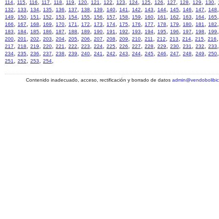
,
,
,
,
,
,
,
,
,
,
,
,
,
,
,
,
,
114
115
116
117
118
119
120
121
122
123
124
125
126
127
128
129
130
,
,
,
,
,
,
,
,
,
,
,
,
,
,
,
,
,
132
133
134
135
136
137
138
139
140
141
142
143
144
145
146
147
148
,
,
,
,
,
,
,
,
,
,
,
,
,
,
,
,
,
149
150
151
152
153
154
155
156
157
158
159
160
161
162
163
164
165
,
,
,
,
,
,
,
,
,
,
,
,
,
,
,
,
,
166
167
168
169
170
171
172
173
174
175
176
177
178
179
180
181
182
,
,
,
,
,
,
,
,
,
,
,
,
,
,
,
,
,
183
184
185
186
187
188
189
190
191
192
193
194
195
196
197
198
199
,
,
,
,
,
,
,
,
,
,
,
,
,
,
,
,
,
200
201
202
203
204
205
206
207
208
209
210
211
212
213
214
215
216
,
,
,
,
,
,
,
,
,
,
,
,
,
,
,
,
,
217
218
219
220
221
222
223
224
225
226
227
228
229
230
231
232
233
,
,
,
,
,
,
,
,
,
,
,
,
,
,
,
,
,
234
235
236
237
238
239
240
241
242
243
244
245
246
247
248
249
250
,
,
,
,
251
252
253
254
Contenido inadecuado, acceso, rectificación y borrado de datos
admin@vendobolibi