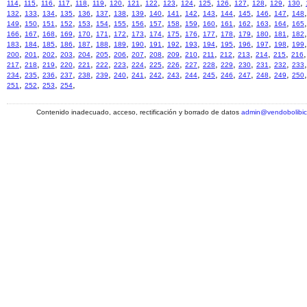
,
,
,
,
,
,
,
,
,
,
,
,
,
,
,
,
,
114
115
116
117
118
119
120
121
122
123
124
125
126
127
128
129
130
,
,
,
,
,
,
,
,
,
,
,
,
,
,
,
,
,
132
133
134
135
136
137
138
139
140
141
142
143
144
145
146
147
148
,
,
,
,
,
,
,
,
,
,
,
,
,
,
,
,
,
149
150
151
152
153
154
155
156
157
158
159
160
161
162
163
164
165
,
,
,
,
,
,
,
,
,
,
,
,
,
,
,
,
,
166
167
168
169
170
171
172
173
174
175
176
177
178
179
180
181
182
,
,
,
,
,
,
,
,
,
,
,
,
,
,
,
,
,
183
184
185
186
187
188
189
190
191
192
193
194
195
196
197
198
199
,
,
,
,
,
,
,
,
,
,
,
,
,
,
,
,
,
200
201
202
203
204
205
206
207
208
209
210
211
212
213
214
215
216
,
,
,
,
,
,
,
,
,
,
,
,
,
,
,
,
,
217
218
219
220
221
222
223
224
225
226
227
228
229
230
231
232
233
,
,
,
,
,
,
,
,
,
,
,
,
,
,
,
,
,
234
235
236
237
238
239
240
241
242
243
244
245
246
247
248
249
250
,
,
,
,
251
252
253
254
Contenido inadecuado, acceso, rectificación y borrado de datos
admin@vendobolibi