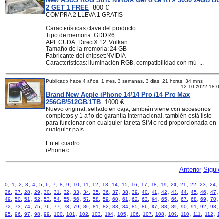
New ASUS ROG Strix NVIDIA GeForce RTX 3090 24GB B
2 GET 1 FREE
800 €
COMPRA 2 LLEVA 1 GRATIS
Características clave del producto:
Tipo de memoria: GDDR6
API: CUDA, DirectX 12, Vulkan
Tamaño de la memoria: 24 GB
Fabricante del chipset:NVIDIA
Características: iluminación RGB, compatibilidad con múl ...
Publicado hace 4 años, 1 mes, 3 semanas, 3 dias, 21 horas, 34 mins
12-10-2022 18:
Brand New Apple iPhone 14/14 Pro /14 Pro Max
256GB/512GB/1TB
1000 €
Nuevo original, sellado en caja, también viene con accesorios
completos y 1 año de garantía internacional, también está listo
para funcionar con cualquier tarjeta SIM o red proporcionada en
cualquier país...
En el cuadro:
iPhone c ...
Anterior
Sigui
,
,
,
,
,
,
,
,
,
,
,
,
,
,
,
,
,
,
,
,
,
,
,
,
0
1
2
3
4
5
6
7
8
9
10
11
12
13
14
15
16
17
18
19
20
21
22
23
24
,
,
,
,
,
,
,
,
,
,
,
,
,
,
,
,
,
,
,
,
,
26
27
28
29
30
31
32
33
34
35
36
37
38
39
40
41
42
43
44
45
46
47
,
,
,
,
,
,
,
,
,
,
,
,
,
,
,
,
,
,
,
,
,
49
50
51
52
53
54
55
56
57
58
59
60
61
62
63
64
65
66
67
68
69
70
,
,
,
,
,
,
,
,
,
,
,
,
,
,
,
,
,
,
,
,
,
72
73
74
75
76
77
78
79
80
81
82
83
84
85
86
87
88
89
90
91
92
93
,
,
,
,
,
,
,
,
,
,
,
,
,
,
,
,
,
,
95
96
97
98
99
100
101
102
103
104
105
106
107
108
109
110
111
112