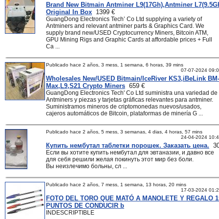
Brand New Bitmain Antminer L9(17Gh),Antminer L7(9.5G
Original In Box
1399 €
GuangDong Electronics Tech’ Co Ltd supplying a variety of
Antminers and relevant antminer parts & Graphics Card. We
supply brand new/USED Cryptocurrency Miners, Bitcoin ATM,
GPU Mining Rigs and Graphic Cards at affordable prices + Full
Ca ...
Publicado hace 2 años, 3 mess, 1 semana, 6 horas, 39 mins
07-07-2024 09:
Wholesales New/USED Bitmain/IceRiver KS3,iBeLink BM
Max,L9,S21 Crypto Miners
659 €
GuangDong Electronics Tech' Co Ltd suministra una variedad de
Antminers y piezas y tarjetas gráficas relevantes para antminer.
Suministramos mineros de criptomonedas nuevos/usados,
cajeros automáticos de Bitcoin, plataformas de minería G ...
Publicado hace 2 años, 5 mess, 3 semanas, 4 dias, 4 horas, 57 mins
24-04-2024 10:
Купить нембутал таблетки порошек. Заказать цена.
30
Если вы хотите купить нембутал для эвтаназии, и давно все
для себя решили желая покинуть этот мир без боли.
Вы неизлечимо больны, сл ...
Publicado hace 2 años, 7 mess, 1 semana, 13 horas, 20 mins
17-03-2024 01:
FOTO DEL TORO QUE MATÓ A MANOLETE Y REGALO 1
PUNTOS DE CONDUCIR b
INDESCRIPTIBLE