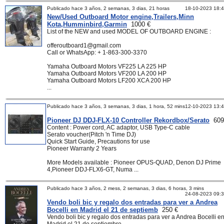
Publicado hace 3 años, 2 semanas, 3 dias, 21 horas
18-10-2023 18:
New/Used Outboard Motor engine,Trailers,Minn
Kota,Humminbird,Garmin
1000 €
List of the NEW and used MODEL OF OUTBOARD ENGINE :
offeroutboard1@gmail.com
Call or WhatsApp: + 1-863-300-3370
Yamaha Outboard Motors VF225 LA 225 HP
Yamaha Outboard Motors VF200 LA 200 HP
Yamaha Outboard Motors LF200 XCA 200 HP
...
Publicado hace 3 años, 3 semanas, 3 dias, 1 hora, 52 mins
12-10-2023 13:
Pioneer DJ DDJ-FLX-10 Controller Rekordbox/Serato
609
Content : Power cord, AC adaptor, USB Type-C cable
Serato voucher(Pitch 'n Time DJ)
Quick Start Guide, Precautions for use
Pioneer Warranty 2 Years
More Models available : Pioneer OPUS-QUAD, Denon DJ Prime
4,Pioneer DDJ-FLX6-GT, Numa ...
Publicado hace 3 años, 2 mess, 2 semanas, 3 dias, 6 horas, 3 mins
24-08-2023 09:
Vendo boli bic y regalo dos entradas para ver a Andrea
Bocelli en Madrid el 21 de septiemb
250 €
Vendo boli bic y regalo dos entradas para ver a Andrea Bocelli e