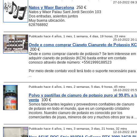
27-10-2022 09:
Natos y Waor Barcelona
250 €
Natos y Waor Palau Sant Jordi Sección 103
Dos entradas, asientos juntos
Muy buena ubicación.
628768892
Publicado hace 4 años, 1 mes, 1 semana, 4 dias, 19 horas, 23 mins
25-10-2022 20:
Onde e como comprar Cianeto Cianureto de Potassio K
200 €
Onde e como comprar cianeto de potássio? Se tem interesse em
adquirir cianeto de potássio (KCN) basta entrar em contato
conosco através deste número: +5561999188523
Por meio deste contato você terá todo o suporte necessário para
...
Publicado hace 4 años, 1 mes, 2 semanas, 5 dias, 9 horas, 45 mins
18-10-2022 05:
Polvo y pastillas de cianuro de potasio puro al 99,8% a l
venta
100 €
Somos fabricantes legales y proveedores confiables de cianuro
de potasio en todo el mundo, que es un compuesto cristalino
incoloro. Nuestro cianuro de potasio es conocido por los
comerciantes de joyas, mineros de oro y muchos otros por su a ...
Publicado hace 4 años, 1 mes, 3 semanas, 3 dias, 21 horas, 32 mins
12-10-2022 18: