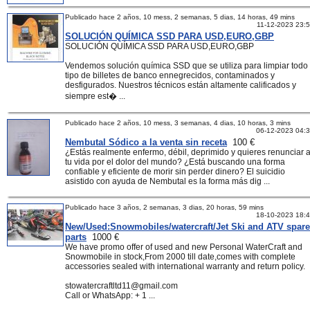
Publicado hace 2 años, 10 mess, 2 semanas, 5 dias, 14 horas, 49 mins
11-12-2023 23:
SOLUCIÓN QUÍMICA SSD PARA USD,EURO,GBP
SOLUCIÓN QUÍMICA SSD PARA USD,EURO,GBP
Vendemos solución química SSD que se utiliza para limpiar todo
tipo de billetes de banco ennegrecidos, contaminados y
desfigurados. Nuestros técnicos están altamente calificados y
siempre est� ...
Publicado hace 2 años, 10 mess, 3 semanas, 4 dias, 10 horas, 3 mins
06-12-2023 04:
Nembutal Sódico a la venta sin receta
100 €
¿Estás realmente enfermo, débil, deprimido y quieres renunciar 
tu vida por el dolor del mundo? ¿Está buscando una forma
confiable y eficiente de morir sin perder dinero? El suicidio
asistido con ayuda de Nembutal es la forma más dig ...
Publicado hace 3 años, 2 semanas, 3 dias, 20 horas, 59 mins
18-10-2023 18:
New/Used:Snowmobiles/watercraft/Jet Ski and ATV spare
parts
1000 €
We have promo offer of used and new Personal WaterCraft and
Snowmobile in stock,From 2000 till date,comes with complete
accessories sealed with international warranty and return policy.
stowatercraftltd11@gmail.com
Call or WhatsApp: + 1 ...