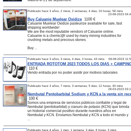
Madrid el 21 de septiembre.
Publicado hace 3 años, 2 mess, 2 semanas, 4 dias, 10 horas, 58 mins
23-08-2023 04:
Buy Caluanie Muelear Oxidize
1100 €
Caluanie Muelear Oxidize pasteurize available for sale, fast
shipping worldwide!
We are the most reputable vendors of Caluanie online.
Caluanie is a chemic@l used by many mining industries for
crushing metals and precious stones.
Buy ...
Publicado hace 3 años, 3 mess, 4 dias, 3 horas, 43 mins
09-08-2023 11:
ENTRADA ROTOTOM 2023 TODOS LOS DIAS + CAMPIN
110 €
Vendo entrada por no poder asistir por motivos laborales
Publicado hace 3 años, 7 mess, 3 semanas, 5 dias, 12 horas, 30 mins
28-03-2023 03:
Nembutal Pentobarbital Sodium y KCN a la venta sin rec
100 €
Somos una empresa de servicios públicos confiable y legal de
Nembutal (pentobarbital) y cianuro de potasio (KCN) que brinda
un historial comercial positivo durante nuestros años en
Nembutal y KCN. Enviamos Nembutal y KCN a todo el mundo y
...
Publicado hace 4 años, 1 mes, 1 semana, 3 dias, 6 horas, 3 mins