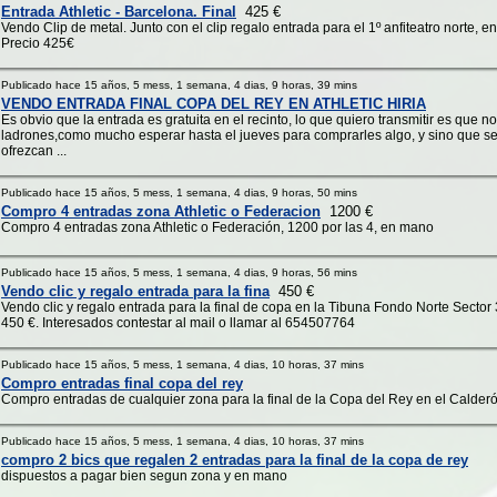
Entrada Athletic - Barcelona. Final
425 €
Vendo Clip de metal. Junto con el clip regalo entrada para el 1º anfiteatro norte, en
Precio 425€
Publicado hace 15 años, 5 mess, 1 semana, 4 dias, 9 horas, 39 mins
VENDO ENTRADA FINAL COPA DEL REY EN ATHLETIC HIRIA
Es obvio que la entrada es gratuita en el recinto, lo que quiero transmitir es que 
ladrones,como mucho esperar hasta el jueves para comprarles algo, y sino que se
ofrezcan ...
Publicado hace 15 años, 5 mess, 1 semana, 4 dias, 9 horas, 50 mins
Compro 4 entradas zona Athletic o Federacion
1200 €
Compro 4 entradas zona Athletic o Federación, 1200 por las 4, en mano
Publicado hace 15 años, 5 mess, 1 semana, 4 dias, 9 horas, 56 mins
Vendo clic y regalo entrada para la fina
450 €
Vendo clic y regalo entrada para la final de copa en la Tibuna Fondo Norte Sector 3
450 €. Interesados contestar al mail o llamar al 654507764
Publicado hace 15 años, 5 mess, 1 semana, 4 dias, 10 horas, 37 mins
Compro entradas final copa del rey
Compro entradas de cualquier zona para la final de la Copa del Rey en el Calder
Publicado hace 15 años, 5 mess, 1 semana, 4 dias, 10 horas, 37 mins
compro 2 bics que regalen 2 entradas para la final de la copa de rey
dispuestos a pagar bien segun zona y en mano