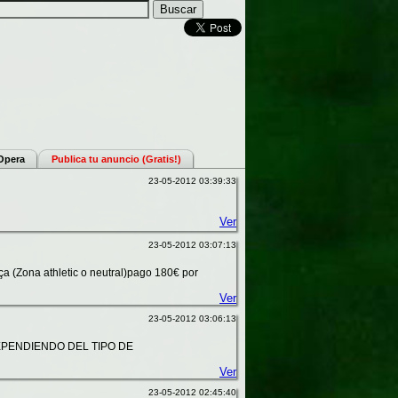
 Opera
Publica tu anuncio (Gratis!)
23-05-2012 03:39:33
Ver
23-05-2012 03:07:13
rça (Zona athletic o neutral)pago 180€ por
Ver
23-05-2012 03:06:13
EPENDIENDO DEL TIPO DE
Ver
23-05-2012 02:45:40