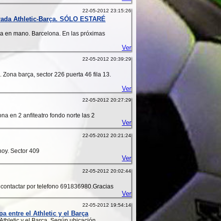
22-05-2012 23:15:26
ada Athletic-Barça. SÓLO ESTARÉ
ega en mano. Barcelona. En las próximas
Ver
22-05-2012 20:39:29
. Zona barça, sector 226 puerta 46 fila 13.
Ver
22-05-2012 20:27:29
ona en 2 anfiteatro fondo norte las 2
Ver
22-05-2012 20:21:24
hoy. Sector 409
Ver
22-05-2012 20:02:44
 contactar por telefono 691836980.Gracias
Ver
22-05-2012 19:54:14
a entre el Athletic y el Barça
 Athletic y el Barça. Según ubicación