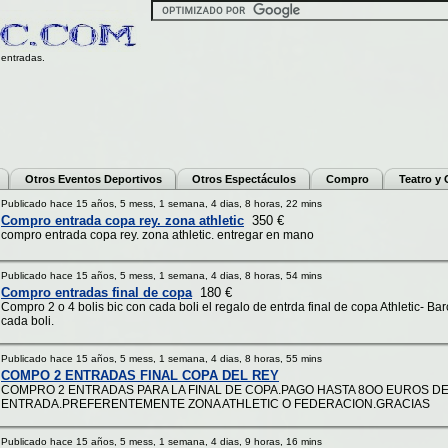
entradas.
Otros Eventos Deportivos
Otros Espectáculos
Compro
Teatro y
Publicado hace 15 años, 5 mess, 1 semana, 4 dias, 8 horas, 22 mins
Compro entrada copa rey. zona athletic
350 €
compro entrada copa rey. zona athletic. entregar en mano
Publicado hace 15 años, 5 mess, 1 semana, 4 dias, 8 horas, 54 mins
Compro entradas final de copa
180 €
Compro 2 o 4 bolis bic con cada boli el regalo de entrda final de copa Athletic- Ba
cada boli.
Publicado hace 15 años, 5 mess, 1 semana, 4 dias, 8 horas, 55 mins
COMPO 2 ENTRADAS FINAL COPA DEL REY
COMPRO 2 ENTRADAS PARA LA FINAL DE COPA.PAGO HASTA 8OO EUROS D
ENTRADA.PREFERENTEMENTE ZONA ATHLETIC O FEDERACION.GRACIAS
Publicado hace 15 años, 5 mess, 1 semana, 4 dias, 9 horas, 16 mins