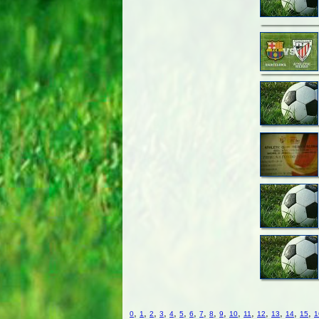
,
,
,
,
,
,
,
,
,
,
,
,
,
,
,
,
0
1
2
3
4
5
6
7
8
9
10
11
12
13
14
15
1