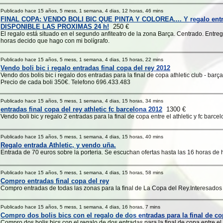
Publicado hace 15 años, 5 mess, 1 semana, 4 dias, 12 horas, 46 mins
FINAL COPA: VENDO BOLI BIC QUE PINTA Y COLOREA.... Y regalo entr
DISPONIBLE LAS PROXIMAS 24 h!
250 €
El regalo está situado en el segundo anfiteatro de la zona Barça. Centrado. Entr
horas decido que hago con mi bolígrafo.
Publicado hace 15 años, 5 mess, 1 semana, 4 dias, 15 horas, 22 mins
Vendo boli bic i regalo entradas final copa del rey 2012
Vendo dos bolis bic i regalo dos entradas para la final de copa athletic club - barça
Precio de cada boli 350€. Telefono 696.433.483
Publicado hace 15 años, 5 mess, 1 semana, 4 dias, 15 horas, 34 mins
entradas final copa del rey athletic fc barcelona 2012
1300 €
Vendo boli bic y regalo 2 entradas para la final de copa entre el athletic y fc barcel
Publicado hace 15 años, 5 mess, 1 semana, 4 dias, 15 horas, 40 mins
Regalo entrada Athletic, y vendo uña.
Entrada de 70 euros sobre la porteria. Se escuchan ofertas hasta las 16 horas de 
Publicado hace 15 años, 5 mess, 1 semana, 4 dias, 15 horas, 58 mins
Compro entradas final copa del rey
Compro entradas de todas las zonas para la final de La Copa del Rey.Interesados
Publicado hace 15 años, 5 mess, 1 semana, 4 dias, 16 horas, 7 mins
Compro dos bolis bics con el regalo de dos entradas para la final de cop
Compro dos bolis bics con el regalo de dos entradas para la final de copa entre el