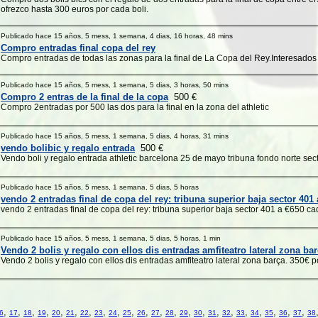
ofrezco hasta 300 euros por cada boli.
Publicado hace 15 años, 5 mess, 1 semana, 4 dias, 16 horas, 48 mins
Compro entradas final copa del rey
Compro entradas de todas las zonas para la final de La Copa del Rey.Interesados
Publicado hace 15 años, 5 mess, 1 semana, 5 dias, 3 horas, 50 mins
Compro 2 entras de la final de la copa
500 €
Compro 2entradas por 500 las dos para la final en la zona del athletic
Publicado hace 15 años, 5 mess, 1 semana, 5 dias, 4 horas, 31 mins
vendo bolibic y regalo entrada
500 €
Vendo boli y regalo entrada athletic barcelona 25 de mayo tribuna fondo norte sec
Publicado hace 15 años, 5 mess, 1 semana, 5 dias, 5 horas
vendo 2 entradas final de copa del rey: tribuna superior baja sector 401 
vendo 2 entradas final de copa del rey: tribuna superior baja sector 401 a €650 c
Publicado hace 15 años, 5 mess, 1 semana, 5 dias, 5 horas, 1 min
Vendo 2 bolis y regalo con ellos dis entradas amfiteatro lateral zona ba
Vendo 2 bolis y regalo con ellos dis entradas amfiteatro lateral zona barça. 350€ p
,
,
,
,
,
,
,
,
,
,
,
,
,
,
,
,
,
,
,
,
,
,
6
17
18
19
20
21
22
23
24
25
26
27
28
29
30
31
32
33
34
35
36
37
38