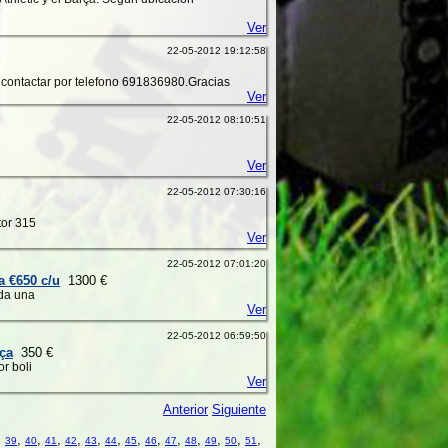
Ver
22-05-2012 19:12:58
 contactar por telefono 691836980.Gracias
Ver
22-05-2012 08:10:51
Ver
22-05-2012 07:30:16
tor 315
Ver
22-05-2012 07:01:20
a €650 c/u
1300 €
ada una
Ver
22-05-2012 06:59:50
rça
350 €
or boli
Ver
Anterior
Siguiente
,
,
,
,
,
,
,
,
,
,
,
,
,
,
39
40
41
42
43
44
45
46
47
48
49
50
51