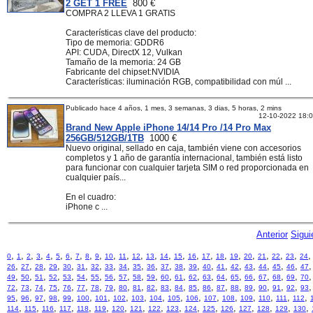
2 GET 1 FREE
800 €
COMPRA 2 LLEVA 1 GRATIS
Características clave del producto:
Tipo de memoria: GDDR6
API: CUDA, DirectX 12, Vulkan
Tamaño de la memoria: 24 GB
Fabricante del chipset:NVIDIA
Características: iluminación RGB, compatibilidad con múl ...
Publicado hace 4 años, 1 mes, 3 semanas, 3 dias, 5 horas, 2 mins
12-10-2022 18:
Brand New Apple iPhone 14/14 Pro /14 Pro Max
256GB/512GB/1TB
1000 €
Nuevo original, sellado en caja, también viene con accesorios
completos y 1 año de garantía internacional, también está listo
para funcionar con cualquier tarjeta SIM o red proporcionada en
cualquier país...
En el cuadro:
iPhone c ...
Anterior
Sigui
,
,
,
,
,
,
,
,
,
,
,
,
,
,
,
,
,
,
,
,
,
,
,
,
0
1
2
3
4
5
6
7
8
9
10
11
12
13
14
15
16
17
18
19
20
21
22
23
24
,
,
,
,
,
,
,
,
,
,
,
,
,
,
,
,
,
,
,
,
,
26
27
28
29
30
31
32
33
34
35
36
37
38
39
40
41
42
43
44
45
46
47
,
,
,
,
,
,
,
,
,
,
,
,
,
,
,
,
,
,
,
,
,
49
50
51
52
53
54
55
56
57
58
59
60
61
62
63
64
65
66
67
68
69
70
,
,
,
,
,
,
,
,
,
,
,
,
,
,
,
,
,
,
,
,
,
72
73
74
75
76
77
78
79
80
81
82
83
84
85
86
87
88
89
90
91
92
93
,
,
,
,
,
,
,
,
,
,
,
,
,
,
,
,
,
,
95
96
97
98
99
100
101
102
103
104
105
106
107
108
109
110
111
112
,
,
,
,
,
,
,
,
,
,
,
,
,
,
,
,
,
114
115
116
117
118
119
120
121
122
123
124
125
126
127
128
129
130