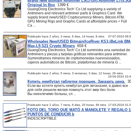
Brand New Bitmain Antminer L9(17Gh),Antminer L7(9.5G
Original In Box
1399 €
GuangDong Electronics Tech’ Co Ltd supplying a variety of
Antminers and relevant antminer parts & Graphics Card. We
supply brand new/USED Cryptocurrency Miners, Bitcoin ATM,
GPU Mining Rigs and Graphic Cards at affordable prices + Full
Ca ...
Publicado hace 2 años, 3 mess, 6 dias, 14 horas, 8 mins
07-07-2024 09:
Wholesales New/USED Bitmain/IceRiver KS3,iBeLink BM
Max,L9,S21 Crypto Miners
659 €
GuangDong Electronics Tech' Co Ltd suministra una variedad de
Antminers y piezas y tarjetas gráficas relevantes para antminer.
Suministramos mineros de criptomonedas nuevos/usados,
cajeros automáticos de Bitcoin, plataformas de minería G ...
Publicado hace 2 años, 5 mess, 3 semanas, 3 dias, 12 horas, 26 mins
24-04-2024 10:
Купить нембутал таблетки порошек. Заказать цена.
30
Если вы хотите купить нембутал для эвтаназии, и давно все
для себя решили желая покинуть этот мир без боли.
Вы неизлечимо больны, сл ...
Publicado hace 2 años, 7 mess, 6 dias, 20 horas, 49 mins
17-03-2024 01:
FOTO DEL TORO QUE MATÓ A MANOLETE Y REGALO 1
PUNTOS DE CONDUCIR b
INDESCRIPTIBLE