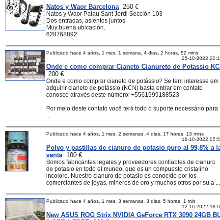
Natos y Waor Barcelona
250 €
Natos y Waor Palau Sant Jordi Sección 103
Dos entradas, asientos juntos
Muy buena ubicación.
628768892
Publicado hace 4 años, 1 mes, 1 semana, 4 dias, 2 horas, 52 mins
25-10-2022 20:
Onde e como comprar Cianeto Cianureto de Potassio K
200 €
Onde e como comprar cianeto de potássio? Se tem interesse em
adquirir cianeto de potássio (KCN) basta entrar em contato
conosco através deste número: +5561999188523
Por meio deste contato você terá todo o suporte necessário para
...
Publicado hace 4 años, 1 mes, 2 semanas, 4 dias, 17 horas, 13 mins
18-10-2022 05:
Polvo y pastillas de cianuro de potasio puro al 99,8% a l
venta
100 €
Somos fabricantes legales y proveedores confiables de cianuro
de potasio en todo el mundo, que es un compuesto cristalino
incoloro. Nuestro cianuro de potasio es conocido por los
comerciantes de joyas, mineros de oro y muchos otros por su a ...
Publicado hace 4 años, 1 mes, 3 semanas, 3 dias, 5 horas, 1 min
12-10-2022 18:
New ASUS ROG Strix NVIDIA GeForce RTX 3090 24GB B