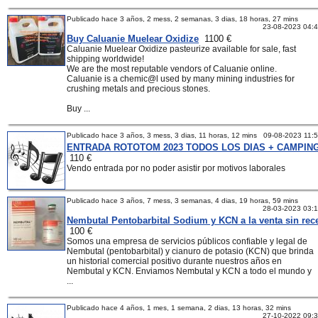
Publicado hace 3 años, 2 mess, 2 semanas, 3 dias, 18 horas, 27 mins
23-08-2023 04:
Buy Caluanie Muelear Oxidize
1100 €
Caluanie Muelear Oxidize pasteurize available for sale, fast
shipping worldwide!
We are the most reputable vendors of Caluanie online.
Caluanie is a chemic@l used by many mining industries for
crushing metals and precious stones.
Buy ...
Publicado hace 3 años, 3 mess, 3 dias, 11 horas, 12 mins
09-08-2023 11:
ENTRADA ROTOTOM 2023 TODOS LOS DIAS + CAMPIN
110 €
Vendo entrada por no poder asistir por motivos laborales
Publicado hace 3 años, 7 mess, 3 semanas, 4 dias, 19 horas, 59 mins
28-03-2023 03:
Nembutal Pentobarbital Sodium y KCN a la venta sin rec
100 €
Somos una empresa de servicios públicos confiable y legal de
Nembutal (pentobarbital) y cianuro de potasio (KCN) que brinda
un historial comercial positivo durante nuestros años en
Nembutal y KCN. Enviamos Nembutal y KCN a todo el mundo y
...
Publicado hace 4 años, 1 mes, 1 semana, 2 dias, 13 horas, 32 mins
27-10-2022 09: