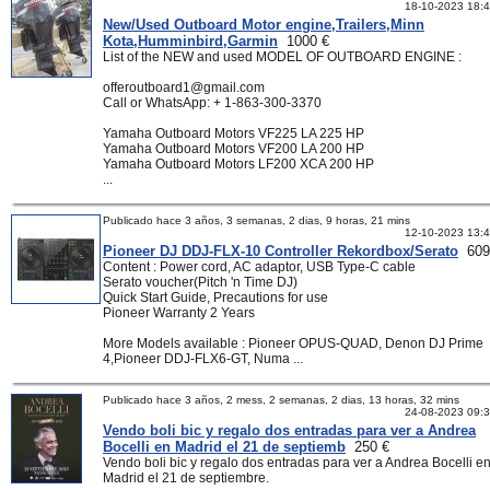
18-10-2023 18:
New/Used Outboard Motor engine,Trailers,Minn
Kota,Humminbird,Garmin
1000 €
List of the NEW and used MODEL OF OUTBOARD ENGINE :
offeroutboard1@gmail.com
Call or WhatsApp: + 1-863-300-3370
Yamaha Outboard Motors VF225 LA 225 HP
Yamaha Outboard Motors VF200 LA 200 HP
Yamaha Outboard Motors LF200 XCA 200 HP
...
Publicado hace 3 años, 3 semanas, 2 dias, 9 horas, 21 mins
12-10-2023 13:
Pioneer DJ DDJ-FLX-10 Controller Rekordbox/Serato
609
Content : Power cord, AC adaptor, USB Type-C cable
Serato voucher(Pitch 'n Time DJ)
Quick Start Guide, Precautions for use
Pioneer Warranty 2 Years
More Models available : Pioneer OPUS-QUAD, Denon DJ Prime
4,Pioneer DDJ-FLX6-GT, Numa ...
Publicado hace 3 años, 2 mess, 2 semanas, 2 dias, 13 horas, 32 mins
24-08-2023 09:
Vendo boli bic y regalo dos entradas para ver a Andrea
Bocelli en Madrid el 21 de septiemb
250 €
Vendo boli bic y regalo dos entradas para ver a Andrea Bocelli e
Madrid el 21 de septiembre.