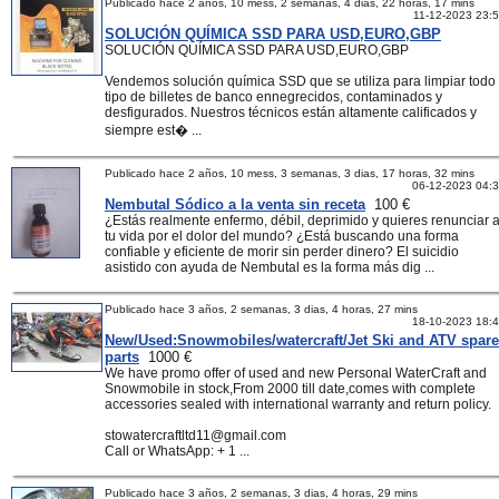
Publicado hace 2 años, 10 mess, 2 semanas, 4 dias, 22 horas, 17 mins
11-12-2023 23:
SOLUCIÓN QUÍMICA SSD PARA USD,EURO,GBP
SOLUCIÓN QUÍMICA SSD PARA USD,EURO,GBP
Vendemos solución química SSD que se utiliza para limpiar todo
tipo de billetes de banco ennegrecidos, contaminados y
desfigurados. Nuestros técnicos están altamente calificados y
siempre est� ...
Publicado hace 2 años, 10 mess, 3 semanas, 3 dias, 17 horas, 32 mins
06-12-2023 04:
Nembutal Sódico a la venta sin receta
100 €
¿Estás realmente enfermo, débil, deprimido y quieres renunciar 
tu vida por el dolor del mundo? ¿Está buscando una forma
confiable y eficiente de morir sin perder dinero? El suicidio
asistido con ayuda de Nembutal es la forma más dig ...
Publicado hace 3 años, 2 semanas, 3 dias, 4 horas, 27 mins
18-10-2023 18:
New/Used:Snowmobiles/watercraft/Jet Ski and ATV spare
parts
1000 €
We have promo offer of used and new Personal WaterCraft and
Snowmobile in stock,From 2000 till date,comes with complete
accessories sealed with international warranty and return policy.
stowatercraftltd11@gmail.com
Call or WhatsApp: + 1 ...
Publicado hace 3 años, 2 semanas, 3 dias, 4 horas, 29 mins