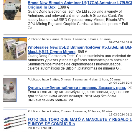
Brand New Bitmain Antminer L9(17Gh),Antminer L7(9.5G
Original In Box
1399 €
GuangDong Electronics Tech’ Co Ltd supplying a variety of
Antminers and relevant antminer parts & Graphics Card. We
supply brand new/USED Cryptocurrency Miners, Bitcoin ATM,
GPU Mining Rigs and Graphic Cards at affordable prices + Full
Ca ...
Publicado hace 2 años, 3 mess, 1 semana, 3 horas, 38 mins
07-07-2024 09:
Wholesales New/USED Bitmain/IceRiver KS3,iBeLink BM
Max,L9,S21 Crypto Miners
659 €
GuangDong Electronics Tech' Co Ltd suministra una variedad de
Antminers y piezas y tarjetas gráficas relevantes para antminer.
Suministramos mineros de criptomonedas nuevos/usados,
cajeros automáticos de Bitcoin, plataformas de minería G ...
Publicado hace 2 años, 5 mess, 3 semanas, 4 dias, 1 hora, 55 mins
24-04-2024 10:
Купить нембутал таблетки порошек. Заказать цена.
30
Если вы хотите купить нембутал для эвтаназии, и давно все
для себя решили желая покинуть этот мир без боли.
Вы неизлечимо больны, сл ...
Publicado hace 2 años, 7 mess, 1 semana, 10 horas, 18 mins
17-03-2024 01:
FOTO DEL TORO QUE MATÓ A MANOLETE Y REGALO 1
PUNTOS DE CONDUCIR b
INDESCRIPTIBLE