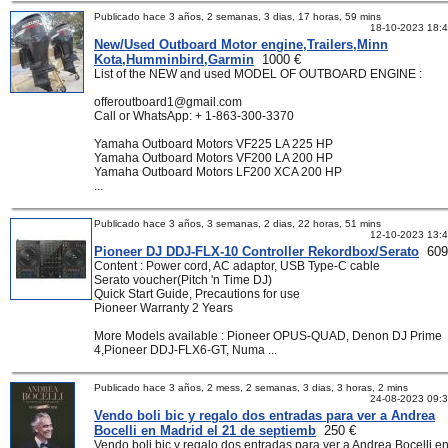
Publicado hace 3 años, 2 semanas, 3 dias, 17 horas, 59 mins
18-10-2023 18:
New/Used Outboard Motor engine,Trailers,Minn
Kota,Humminbird,Garmin
1000 €
List of the NEW and used MODEL OF OUTBOARD ENGINE :
offeroutboard1@gmail.com
Call or WhatsApp: + 1-863-300-3370
Yamaha Outboard Motors VF225 LA 225 HP
Yamaha Outboard Motors VF200 LA 200 HP
Yamaha Outboard Motors LF200 XCA 200 HP
...
Publicado hace 3 años, 3 semanas, 2 dias, 22 horas, 51 mins
12-10-2023 13:
Pioneer DJ DDJ-FLX-10 Controller Rekordbox/Serato
609
Content : Power cord, AC adaptor, USB Type-C cable
Serato voucher(Pitch 'n Time DJ)
Quick Start Guide, Precautions for use
Pioneer Warranty 2 Years
More Models available : Pioneer OPUS-QUAD, Denon DJ Prime
4,Pioneer DDJ-FLX6-GT, Numa ...
Publicado hace 3 años, 2 mess, 2 semanas, 3 dias, 3 horas, 2 mins
24-08-2023 09:
Vendo boli bic y regalo dos entradas para ver a Andrea
Bocelli en Madrid el 21 de septiemb
250 €
Vendo boli bic y regalo dos entradas para ver a Andrea Bocelli e