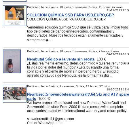
Publicado hace 2 años, 10 mess, 2 semanas, 5 dias, 11 horas, 47 mins
11-12-2023 23:
SOLUCIÓN QUÍMICA SSD PARA USD,EURO,GBP
SOLUCIÓN QUÍMICA SSD PARA USD,EURO,GBP
Vendemos solución química SSD que se utiliza para limpiar todo
tipo de billetes de banco ennegrecidos, contaminados y
desfigurados. Nuestros técnicos están altamente calificados y
siempre est� ...
Publicado hace 2 años, 10 mess, 3 semanas, 4 dias, 7 horas, 2 mins
06-12-2023 04:
Nembutal Sódico a la venta sin receta
100 €
¿Estás realmente enfermo, débil, deprimido y quieres renunciar 
tu vida por el dolor del mundo? ¿Está buscando una forma
confiable y eficiente de morir sin perder dinero? El suicidio
asistido con ayuda de Nembutal es la forma más dig ...
Publicado hace 3 años, 2 semanas, 3 dias, 17 horas, 57 mins
18-10-2023 18:
New/Used:Snowmobiles/watercraft/Jet Ski and ATV spare
parts
1000 €
We have promo offer of used and new Personal WaterCraft and
Snowmobile in stock,From 2000 till date,comes with complete
accessories sealed with international warranty and return policy.
stowatercraftltd11@gmail.com
Call or WhatsApp: + 1 ...