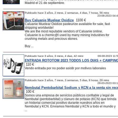
Madrid el 21 de septiembre.
Publicado hace 3 años, 2 mess, 2 semanas, 4 dias, 7 horas, 56 mins
23-08-2023 04:
Buy Caluanie Muelear Oxidize
1100 €
Caluanie Muelear Oxidize pasteurize available for sale, fast
shipping worldwide!
We are the most reputable vendors of Caluanie online.
Caluanie is a chemic@l used by many mining industries for
crushing metals and precious stones.
Buy ...
Publicado hace 3 años, 3 mess, 4 dias, 42 mins
09-08-2023 11:
ENTRADA ROTOTOM 2023 TODOS LOS DIAS + CAMPIN
110 €
Vendo entrada por no poder asistir por motivos laborales
Publicado hace 3 años, 7 mess, 3 semanas, 5 dias, 9 horas, 29 mins
28-03-2023 03:
Nembutal Pentobarbital Sodium y KCN a la venta sin rec
100 €
Somos una empresa de servicios públicos confiable y legal de
Nembutal (pentobarbital) y cianuro de potasio (KCN) que brinda
un historial comercial positivo durante nuestros años en
Nembutal y KCN. Enviamos Nembutal y KCN a todo el mundo y
...