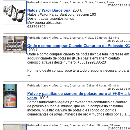
Publicado hace 4 años, 1 mes, 1 semana, 3 dias, 3 horas, 1 min
27-10-2022 09:
Natos y Waor Barcelona
250 €
Natos y Waor Palau Sant Jordi Sección 103
Dos entradas, asientos juntos
Muy buena ubicación.
628768892
Publicado hace 4 años, 1 mes, 1 semana, 4 dias, 16 horas, 22 mins
25-10-2022 20:
Onde e como comprar Cianeto Cianureto de Potassio K
200 €
Onde e como comprar cianeto de potássio? Se tem interesse em
adquirir cianeto de potássio (KCN) basta entrar em contato
conosco através deste número: +5561999188523
Por meio deste contato você terá todo o suporte necessário para
...
Publicado hace 4 años, 1 mes, 2 semanas, 5 dias, 6 horas, 43 mins
18-10-2022 05:
Polvo y pastillas de cianuro de potasio puro al 99,8% a l
venta
100 €
Somos fabricantes legales y proveedores confiables de cianuro
de potasio en todo el mundo, que es un compuesto cristalino
incoloro. Nuestro cianuro de potasio es conocido por los
comerciantes de joyas, mineros de oro y muchos otros por su a ...
Publicado hace 4 años, 1 mes, 3 semanas, 3 dias, 18 horas, 31 mins
12-10-2022 18: