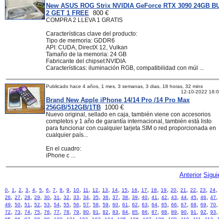
New ASUS ROG Strix NVIDIA GeForce RTX 3090 24GB B
2 GET 1 FREE
800 €
COMPRA 2 LLEVA 1 GRATIS
Características clave del producto:
Tipo de memoria: GDDR6
API: CUDA, DirectX 12, Vulkan
Tamaño de la memoria: 24 GB
Fabricante del chipset:NVIDIA
Características: iluminación RGB, compatibilidad con múl ...
Publicado hace 4 años, 1 mes, 3 semanas, 3 dias, 18 horas, 32 mins
12-10-2022 18:
Brand New Apple iPhone 14/14 Pro /14 Pro Max
256GB/512GB/1TB
1000 €
Nuevo original, sellado en caja, también viene con accesorios
completos y 1 año de garantía internacional, también está listo
para funcionar con cualquier tarjeta SIM o red proporcionada en
cualquier país...
En el cuadro:
iPhone c ...
Anterior
Sigui
,
,
,
,
,
,
,
,
,
,
,
,
,
,
,
,
,
,
,
,
,
,
,
,
0
1
2
3
4
5
6
7
8
9
10
11
12
13
14
15
16
17
18
19
20
21
22
23
24
,
,
,
,
,
,
,
,
,
,
,
,
,
,
,
,
,
,
,
,
,
26
27
28
29
30
31
32
33
34
35
36
37
38
39
40
41
42
43
44
45
46
47
,
,
,
,
,
,
,
,
,
,
,
,
,
,
,
,
,
,
,
,
,
49
50
51
52
53
54
55
56
57
58
59
60
61
62
63
64
65
66
67
68
69
70
,
,
,
,
,
,
,
,
,
,
,
,
,
,
,
,
,
,
,
,
,
72
73
74
75
76
77
78
79
80
81
82
83
84
85
86
87
88
89
90
91
92
93
,
,
,
,
,
,
,
,
,
,
,
,
,
,
,
,
,
,