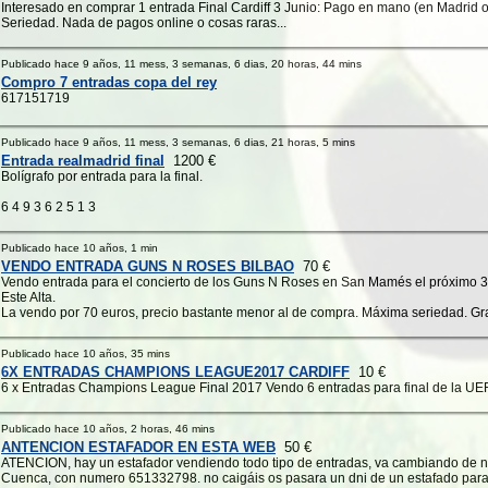
Interesado en comprar 1 entrada Final Cardiff 3 Junio: Pago en mano (en Madrid o 
Seriedad. Nada de pagos online o cosas raras...
Publicado hace 9 años, 11 mess, 3 semanas, 6 dias, 20 horas, 44 mins
Compro 7 entradas copa del rey
617151719
Publicado hace 9 años, 11 mess, 3 semanas, 6 dias, 21 horas, 5 mins
Entrada realmadrid final
1200 €
Bolígrafo por entrada para la final.
6 4 9 3 6 2 5 1 3
Publicado hace 10 años, 1 min
VENDO ENTRADA GUNS N ROSES BILBAO
70 €
Vendo entrada para el concierto de los Guns N Roses en San Mamés el próximo 3
Este Alta.
La vendo por 70 euros, precio bastante menor al de compra. Máxima seriedad. Gr
Publicado hace 10 años, 35 mins
6X ENTRADAS CHAMPIONS LEAGUE2017 CARDIFF
10 €
6 x Entradas Champions League Final 2017 Vendo 6 entradas para final de la U
Publicado hace 10 años, 2 horas, 46 mins
ANTENCION ESTAFADOR EN ESTA WEB
50 €
ATENCION, hay un estafador vendiendo todo tipo de entradas, va cambiando de
Cuenca, con numero 651332798. no caigáis os pasara un dni de un estafado para 