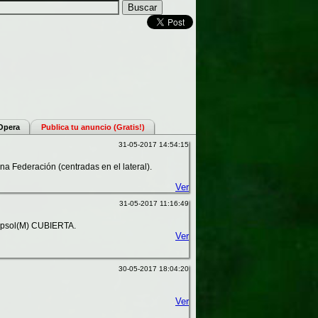
 Opera
Publica tu anuncio (Gratis!)
31-05-2017 14:54:15
na Federación (centradas en el lateral).
Ver
31-05-2017 11:16:49
Repsol(M) CUBIERTA.
Ver
30-05-2017 18:04:20
Ver