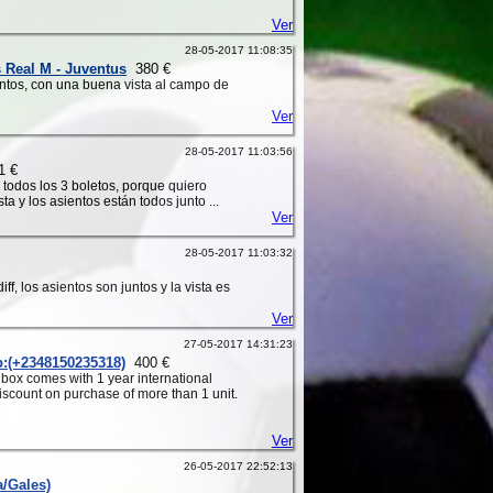
Ver
28-05-2017 11:08:35
s Real M - Juventus
380 €
juntos, con una buena vista al campo de
Ver
28-05-2017 11:03:56
 €
a todos los 3 boletos, porque quiero
a y los asientos están todos junto ...
Ver
28-05-2017 11:03:32
f, los asientos son juntos y la vista es
Ver
27-05-2017 14:31:23
p:(+2348150235318)
400 €
box comes with 1 year international
scount on purchase of more than 1 unit.
Ver
26-05-2017 22:52:13
a/Gales)