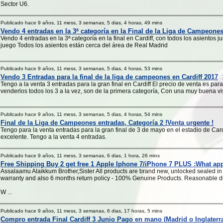
Sector U6.
Publicado hace 9 años, 11 mess, 3 semanas, 5 dias, 4 horas, 49 mins
Vendo 4 entradas en la 3ª categoría en la Final de la Liga de Campeone
Vendo 4 entradas en la 3ª categoría en la final en Cardiff, con todos los asientos 
juego Todos los asientos están cerca del área de Real Madrid
Publicado hace 9 años, 11 mess, 3 semanas, 5 dias, 4 horas, 53 mins
Vendo 3 Entradas para la final de la liga de campeones en Cardiff 2017
1
Tengo a la venta 3 entradas para la gran final en Cardiff El precio de venta es par
venderlos todos los 3 a la vez, son de la primera categoría, Con una muy buena vist
Publicado hace 9 años, 11 mess, 3 semanas, 5 dias, 4 horas, 54 mins
Final de la Liga de Campeones entradas, Categoría 2 !Venta urgente !
Tengo para la venta entradas para la gran final de 3 de mayo en el estadio de Cardif
excelente. Tengo a la venta 4 entradas.
Publicado hace 9 años, 11 mess, 3 semanas, 6 dias, 1 hora, 26 mins
Free Shipping Buy 2 get free 1 Apple Iphone 7/iPhone 7 PLUS :What ap
Assalaamu Alaikkum Brother,Sister All products are brand new, unlocked sealed in 
warranty and also 6 months return policy - 100% Genuine Products. Reasonable di
W ...
Publicado hace 9 años, 11 mess, 3 semanas, 6 dias, 17 horas, 5 mins
Compro entrada Final Cardiff 3 Junio Pago en mano (Madrid o Inglaterr