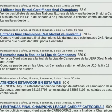
Publicado hace 9 años, 11 mess, 3 semanas, 3 dias, 1 hora, 25 mins
3 billetes bus Bristol-Cardiff para final Champions
55 €
Vendo tres billetes de autobus National Express de ida y vuelta desde Bristol a Car
La salida es a las 14:15 del sabado 3 de junio desde la estacion central de autobu
La vuelta es desde ...
Publicado hace 9 años, 11 mess, 3 semanas, 3 dias, 19 horas, 56 mins
Entradas final Champions Real Madrid vs Jueventus
700 €
Compro 4 entradas para final champions. Me da igual que este juntas o 2+2. No 
Maximo que puedo dar 2800 por la 4 entradas.
Publicado hace 9 años, 11 mess, 3 semanas, 3 dias, 23 horas, 34 mins
5 entradas para la final de la Liga de Campeones
550 €
Venta de 5 entradas para la final de la Liga de Campeones de la UEFA (Real Madr
de Cardiff.
Como se puede ver en las fotos, los 5 entradas están en el bloque U10, la fila 13.
Las entradas se pueden ...
Publicado hace 9 años, 11 mess, 3 semanas, 4 dias, 1 hora, 50 mins
ATENCION ESTAFADOR EN ESTA WEB
50 €
ATENCION, hay un estafador vendiendo todo tipo de entradas, va cambiando de n
Zaragoza, con numero 651332798, antes usaba el 635654103. no caigáis os pasa
confiar en el ...
Publicado hace 9 años, 11 mess, 3 semanas, 5 dias, 3 horas, 47 mins
4 ENTRADAS FINAL CHAMPIONS LEAGUE CARDIFF CATEGORIA 2
500
Vendo boli bic y regalo 4 entradas de CATEGORÍA 2 para la final de la Champilons.