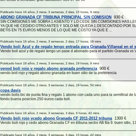
Publicado hace 16 años, 2 mess, 3 semanas, 2 dias, 15 horas, 9 mins
ABONO GRANADA CF TRIBUNA PRINCIPAL SIN COMISION
930 €
SIN COMISIONES ME SOBRA 1 ASIENTO Y LO CEDE SIN COMISIONES HAS L
YA QUE HE CEDIDO OTRO ANTES Y SOLO ME QUEDA 1.DESCONTADO POR S
BETIS EN 75 EUROS MENOS DE LO QUE ME COSTO YA QUE E ...
Publicado hace 16 años, 2 mess, 3 semanas, 2 dias, 17 horas, 18 mins
Vendo boli Azul y de regalo tengo entrada para Granada-Villareal en el
Vendo boli azul y de regalo tengo un pase d abonado para el partido Granada vs V
Publicado hace 16 años, 2 mess, 3 semanas, 2 dias, 19 horas, 9 mins
venod boli rojo y regalo abono granada preferencia
900 €
vendo boli rojo y regalo abono granada en buen sitio de la preferencia
Publicado hace 16 años, 2 mess, 3 semanas, 2 dias, 19 horas, 54 mins
copa davis
vendo bolis bic de punta fina y regalo 1 abono con cada uno para la semifinal de 
fondo.buena posicion.250 euros cada boli.
Publicado hace 16 años, 2 mess, 3 semanas, 3 dias, 6 horas, 42 mins
Vendo boli rojo ycedo abono Granada CF 2011-2012 tribuna
1300 €
Vendo boli rojo y cedo abono Granada CF en tribuna sector AB fila 9. buen sitio, 
Publicado hace 16 años, 2 mess, 3 semanas, 3 dias, 15 horas, 42 mins