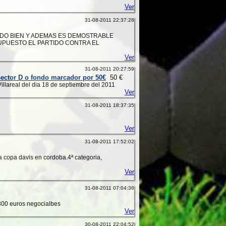
Ver
31-08-2011 22:37:28
EIDO BIEN Y ADEMAS ES DEMOSTRABLE
UPUESTO EL PARTIDO CONTRA EL
Ver
31-08-2011 20:27:59
 sector D o fondo marcador por 50€
50 €
illareal del dia 18 de septiembre del 2011
Ver
31-08-2011 18:37:35
Ver
31-08-2011 17:52:02
la copa davis en cordoba.4ª categoria,
Ver
31-08-2011 07:04:38
1300 euros negocialbes
Ver
30-08-2011 22:04:52