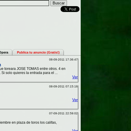
 Opera
Publica tu anuncio (Gratis!)
08-09-2011 17:36:47
a
 que toreara JOSE TOMAS entre otros. 4 en
Si solo quieres la entrada para el ...
Ver
08-09-2011 07:15:16
Ver
07-09-2011 22:59:02
embre en plaza de toros los califas,
Ver