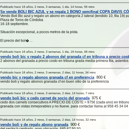
Publicado hace 16 años, 2 mess, 3 semanas, 1 dia, 14 horas, 56 mins
Se vende BOLI BIC AZUL y se regala 1 BONO semifinal COPA DAVIS 
Vendo Boli Bic azul y regalo un abono en categoría 2 lateral (tendido 10, fila 19) 
Plaza de Toros de Córdoba
16-18 septiembre.
Situación excepcional, a pocos metros de la pista.
El precio del bol� ...
Publicado hace 16 años, 2 mess, 3 semanas, 1 dia, 19 horas, 48 mins
vendo boli bic y regalo 2 abonos del granada cf en tribuna a precio cos
2 abonos del granada a precio costo en tribuna grada media primera fila, asiento
Publicado hace 16 años, 2 mess, 3 semanas, 2 dias, 11 horas, 34 mins
vendo bic y regalo abonos granada cf en preferencia
800 €
vendo boli y regalo abonos granada cf en buen sitio de la preferencia
Publicado hace 16 años, 2 mess, 3 semanas, 2 dias, 14 horas, 7 mins
vendo boli bic y cedo carnet de socio del granada
975 €
cedo dos carnets consecutivos A PRECIO DE COSTE = 975€ (cada uno) en tribuna 
granada con vistas inmejorables y no llueve. para contactar llama al 958 45 34 04 
Publicado hace 16 años, 2 mess, 3 semanas, 2 dias, 14 horas, 32 mins
vendo boli y de regalo abono granada
900 €
del sector b centrado. gran ubicación. 685 67 50 50