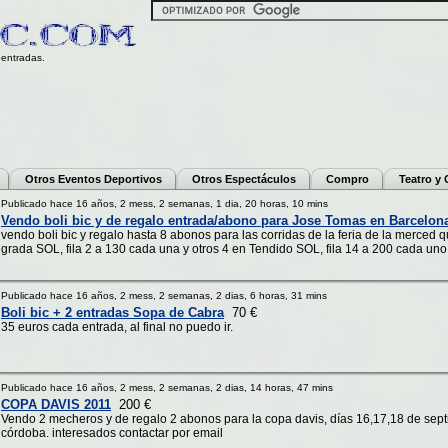
entradas.
Otros Eventos Deportivos
Otros Espectáculos
Compro
Teatro y
Publicado hace 16 años, 2 mess, 2 semanas, 1 dia, 20 horas, 10 mins
Vendo boli bic y de regalo entrada/abono para Jose Tomas en Barcelon
vendo boli bic y regalo hasta 8 abonos para las corridas de la feria de la merced
grada SOL, fila 2 a 130 cada una y otros 4 en Tendido SOL, fila 14 a 200 cada uno. 
Publicado hace 16 años, 2 mess, 2 semanas, 2 dias, 6 horas, 31 mins
Boli bic + 2 entradas Sopa de Cabra
70 €
35 euros cada entrada, al final no puedo ir.
Publicado hace 16 años, 2 mess, 2 semanas, 2 dias, 14 horas, 47 mins
COPA DAVIS 2011
200 €
Vendo 2 mecheros y de regalo 2 abonos para la copa davis, días 16,17,18 de septi
córdoba. interesados contactar por email