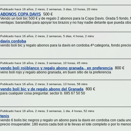
Publicado hace 16 años, 2 mess, 2 semanas, 3 dias, 13 horas, 20 mins
ABONOS COPA DAVIS
500 €
Vendo un boli bic 500 € y de regalo 2 abonos para la Copa Davis. Grada 5 fondo, fil
ventajas: barandilla para apoyar los brazos y no hay nadie delante que pueda obsta
Publicado hace 16 años, 2 mess, 2 semanas, 5 dias, 4 horas, 2 mins
davis cordoba
vendo boli bic y regalo abonos para la davis en cordoba.4ª categoria, fondo.preci
Publicado hace 16 años, 2 mess, 3 semanas, 10 horas, 45 mins
vendo boli rojiblanco y regalo abono granada,, en preferencia
800 €
veno boli rojo y regalo abono granada, en buen sitio de la preferencia
Publicado hace 16 años, 2 mess, 3 semanas, 13 horas, 58 mins
vendo boli bic y de regalo abono del Granada
800 €
para cualquier cosa preguntar. sector b. 685 67 50 50
Publicado hace 16 años, 2 mess, 3 semanas, 1 dia, 4 horas, 52 mins
tenis
vendo 6 bolis bic negros y regalo un abono para la davis en cordoba con cada uno 
precio insuperable: 180 euros cada boli si te llevas el lote completo o por lo menos