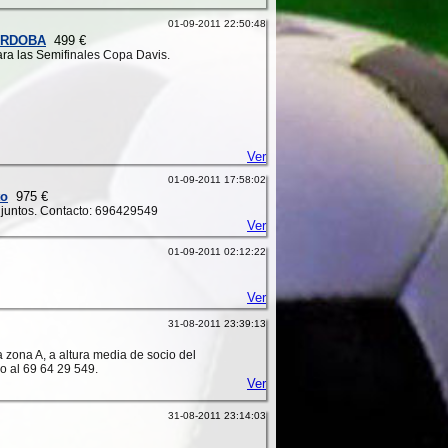
01-09-2011 22:50:48
CÓRDOBA
499 €
para las Semifinales Copa Davis.
Ver
01-09-2011 17:58:02
to
975 €
s juntos. Contacto: 696429549
Ver
01-09-2011 02:12:22
Ver
31-08-2011 23:39:13
zona A, a altura media de socio del
o al 69 64 29 549.
Ver
31-08-2011 23:14:03