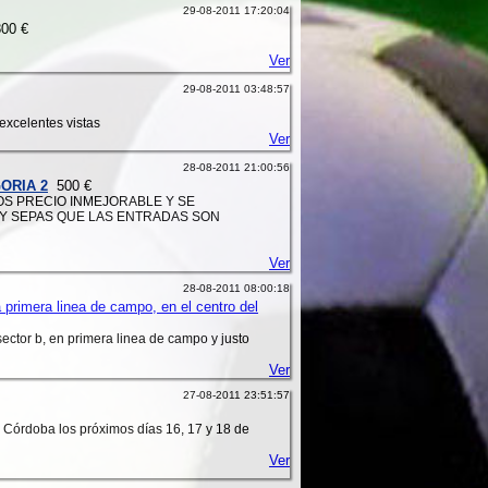
29-08-2011 17:20:04
00 €
Ver
29-08-2011 03:48:57
 excelentes vistas
Ver
28-08-2011 21:00:56
ORIA 2
500 €
OS PRECIO INMEJORABLE Y SE
Y SEPAS QUE LAS ENTRADAS SON
Ver
28-08-2011 08:00:18
 primera linea de campo, en el centro del
sector b, en primera linea de campo y justo
Ver
27-08-2011 23:51:57
 Córdoba los próximos días 16, 17 y 18 de
Ver