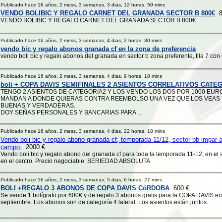
Publicado hace 16 años, 2 mess, 3 semanas, 3 dias, 12 horas, 59 mins
VENDO BOLIBIC Y REGALO CARNET DEL GRANADA SECTOR B 800€
8
VENDO BOLIBIC Y REGALO CARNET DEL GRANADA SECTOR B 800€
Publicado hace 16 años, 2 mess, 3 semanas, 4 dias, 2 horas, 30 mins
vendo bic y regalo abonos granada cf en la zona de preferencia
vendo boli bic y regalo abonos del granada en sector b zona preferente, fila 7 con
Publicado hace 16 años, 2 mess, 3 semanas, 4 dias, 9 horas, 18 mins
boli + COPA DAVIS SEMIFINALES 2 ASIENTOS CORRELATIVOS CATEG
TENGO 2 ASIENTOS DE CATEGORIA2 Y LOS VENDO LOS DOS POR 1000 EUR
MANDAN A DONDE QUIERAS CONTRA REEMBOLSO UNA VEZ QUE LOS VEAS 
BUENAS Y VERDADERAS.
DOY SEÑAS PERSONALES Y BANCARIAS PARA ...
Publicado hace 16 años, 2 mess, 3 semanas, 4 dias, 22 horas, 18 mins
Vendo boli bic y regalo abono granada cf, temporada 11/12, sector bb impar a
campo.
2000 €
Vendo boli bic y regalo abono del granada cf para toda la temporada 11-12, en el 
en el centro. Precio negociable. SERIEDAD ABSOLUTA.
Publicado hace 16 años, 2 mess, 3 semanas, 5 dias, 6 horas, 27 mins
BOLI +REGALO 3 ABONOS DE COPA DAVIS CóRDOBA
600 €
Se vende 1 bolígrafo por 600€ y de regalo 3 abonos gratis para la COPA DAVIS en
septiembre. Los abonos son de categoría 4 lateral. Los asientos están juntos.