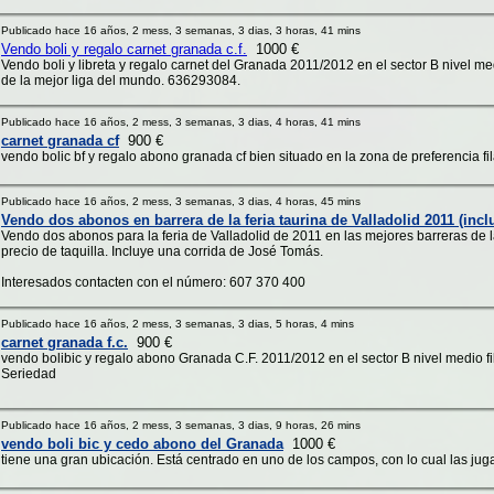
Publicado hace 16 años, 2 mess, 3 semanas, 3 dias, 3 horas, 41 mins
Vendo boli y regalo carnet granada c.f.
1000 €
Vendo boli y libreta y regalo carnet del Granada 2011/2012 en el sector B nivel m
de la mejor liga del mundo. 636293084.
Publicado hace 16 años, 2 mess, 3 semanas, 3 dias, 4 horas, 41 mins
carnet granada cf
900 €
vendo bolic bf y regalo abono granada cf bien situado en la zona de preferencia fil
Publicado hace 16 años, 2 mess, 3 semanas, 3 dias, 4 horas, 45 mins
Vendo dos abonos en barrera de la feria taurina de Valladolid 2011 (inc
Vendo dos abonos para la feria de Valladolid de 2011 en las mejores barreras de la
precio de taquilla. Incluye una corrida de José Tomás.
Interesados contacten con el número: 607 370 400
Publicado hace 16 años, 2 mess, 3 semanas, 3 dias, 5 horas, 4 mins
carnet granada f.c.
900 €
vendo bolibic y regalo abono Granada C.F. 2011/2012 en el sector B nivel medio fila 6
Seriedad
Publicado hace 16 años, 2 mess, 3 semanas, 3 dias, 9 horas, 26 mins
vendo boli bic y cedo abono del Granada
1000 €
tiene una gran ubicación. Está centrado en uno de los campos, con lo cual las ju