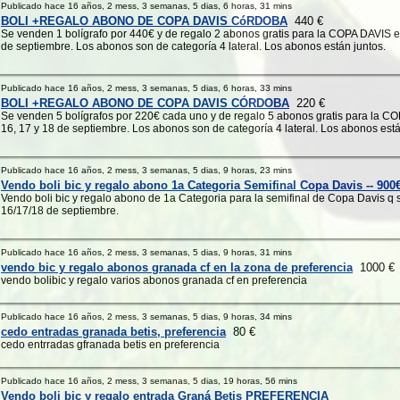
Publicado hace 16 años, 2 mess, 3 semanas, 5 dias, 6 horas, 31 mins
BOLI +REGALO ABONO DE COPA DAVIS CóRDOBA
440 €
Se venden 1 bolígrafo por 440€ y de regalo 2 abonos gratis para la COPA DAVIS e
de septiembre. Los abonos son de categoría 4 lateral. Los abonos están juntos.
Publicado hace 16 años, 2 mess, 3 semanas, 5 dias, 6 horas, 33 mins
BOLI +REGALO ABONO DE COPA DAVIS CÓRDOBA
220 €
Se venden 5 bolígrafos por 220€ cada uno y de regalo 5 abonos gratis para la C
16, 17 y 18 de septiembre. Los abonos son de categoría 4 lateral. Los abonos están 
Publicado hace 16 años, 2 mess, 3 semanas, 5 dias, 9 horas, 23 mins
Vendo boli bic y regalo abono 1a Categoria Semifinal Copa Davis -- 900
Vendo boli bic y regalo abono de 1a Categoria para la semifinal de Copa Davis q
16/17/18 de septiembre.
Publicado hace 16 años, 2 mess, 3 semanas, 5 dias, 9 horas, 31 mins
vendo bic y regalo abonos granada cf en la zona de preferencia
1000 €
vendo bolibic y regalo varios abonos granada cf en preferencia
Publicado hace 16 años, 2 mess, 3 semanas, 5 dias, 9 horas, 34 mins
cedo entradas granada betis, preferencia
80 €
cedo entrradas gfranada betis en preferencia
Publicado hace 16 años, 2 mess, 3 semanas, 5 dias, 19 horas, 56 mins
Vendo boli bic y regalo entrada Graná Betis PREFERENCIA