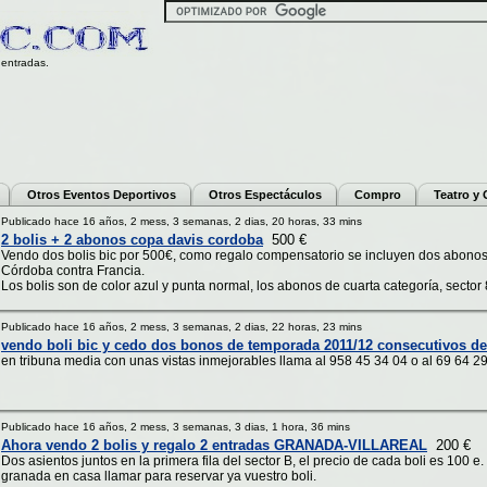
entradas.
Otros Eventos Deportivos
Otros Espectáculos
Compro
Teatro y
Publicado hace 16 años, 2 mess, 3 semanas, 2 dias, 20 horas, 33 mins
2 bolis + 2 abonos copa davis cordoba
500 €
Vendo dos bolis bic por 500€, como regalo compensatorio se incluyen dos abonos 
Córdoba contra Francia.
Los bolis son de color azul y punta normal, los abonos de cuarta categoría, sector 8, 
Publicado hace 16 años, 2 mess, 3 semanas, 2 dias, 22 horas, 23 mins
vendo boli bic y cedo dos bonos de temporada 2011/12 consecutivos de
en tribuna media con unas vistas inmejorables llama al 958 45 34 04 o al 69 64 2
Publicado hace 16 años, 2 mess, 3 semanas, 3 dias, 1 hora, 36 mins
Ahora vendo 2 bolis y regalo 2 entradas GRANADA-VILLAREAL
200 €
Dos asientos juntos en la primera fila del sector B, el precio de cada boli es 100 e.
granada en casa llamar para reservar ya vuestro boli.