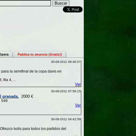
 Opera
Publica tu anuncio (Gratis!)
30-08-2011 09:46:07
para la semifinal de la copa davis en
fila 4, ...
Ver
30-08-2011 07:56:15
l granada.
2000 €
9 549
Ver
30-08-2011 04:42:59
 Ofrezco bolis para todos los partidos del