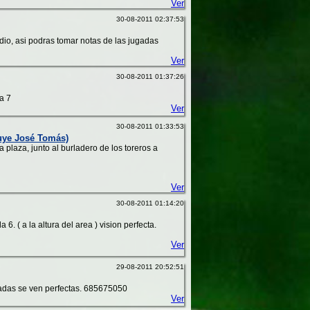
Ver
30-08-2011 02:37:53
edio, asi podras tomar notas de las jugadas
Ver
30-08-2011 01:37:26
a 7
Ver
30-08-2011 01:33:53
luye José Tomás)
 plaza, junto al burladero de los toreros a
Ver
30-08-2011 01:14:20
. ( a la altura del area ) vision perfecta.
Ver
29-08-2011 20:52:51
gadas se ven perfectas. 685675050
Ver