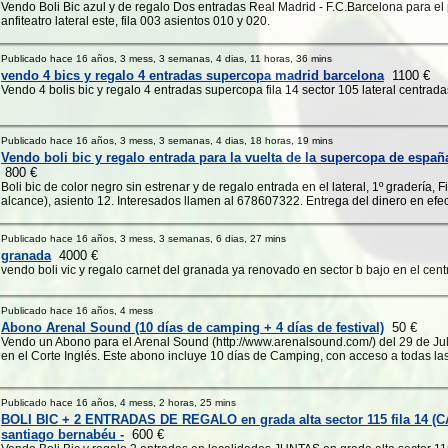
Vendo Boli Bic azul y de regalo Dos entradas Real Madrid - F.C.Barcelona para e
anfiteatro lateral este, fila 003 asientos 010 y 020.
Publicado hace 16 años, 3 mess, 3 semanas, 4 dias, 11 horas, 36 mins
vendo 4 bics y regalo 4 entradas supercopa madrid barcelona
1100 €
Vendo 4 bolis bic y regalo 4 entradas supercopa fila 14 sector 105 lateral centrada
Publicado hace 16 años, 3 mess, 3 semanas, 4 dias, 18 horas, 19 mins
Vendo boli bic y regalo entrada para la vuelta de la supercopa de espa
800 €
Boli bic de color negro sin estrenar y de regalo entrada en el lateral, 1º gradería, Fi
alcance), asiento 12. Interesados llamen al 678607322. Entrega del dinero en efec
Publicado hace 16 años, 3 mess, 3 semanas, 6 dias, 27 mins
granada
4000 €
vendo boli vic y regalo carnet del granada ya renovado en sector b bajo en el cen
Publicado hace 16 años, 4 mess
Abono Arenal Sound (10 días de camping + 4 días de festival)
50 €
Vendo un Abono para el Arenal Sound (http://www.arenalsound.com/) del 29 de Ju
en el Corte Inglés. Este abono incluye 10 días de Camping, con acceso a todas las P
Publicado hace 16 años, 4 mess, 2 horas, 25 mins
BOLI BIC + 2 ENTRADAS DE REGALO en grada alta sector 115 fila 14 (CAT
santiago bernabéu -
600 €