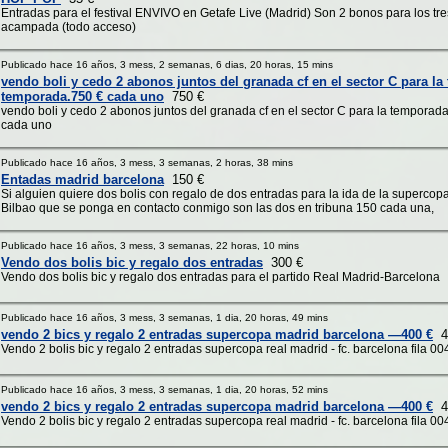
Entradas para el festival ENVIVO en Getafe Live (Madrid) Son 2 bonos para los tre
acampada (todo acceso)
Publicado hace 16 años, 3 mess, 2 semanas, 6 dias, 20 horas, 15 mins
vendo boli y cedo 2 abonos juntos del granada cf en el sector C para l
temporada.750 € cada uno
750 €
vendo boli y cedo 2 abonos juntos del granada cf en el sector C para la tempora
cada uno
Publicado hace 16 años, 3 mess, 3 semanas, 2 horas, 38 mins
Entadas madrid barcelona
150 €
Si alguien quiere dos bolis con regalo de dos entradas para la ida de la supercopa
Bilbao que se ponga en contacto conmigo son las dos en tribuna 150 cada una,
Publicado hace 16 años, 3 mess, 3 semanas, 22 horas, 10 mins
Vendo dos bolis bic y regalo dos entradas
300 €
Vendo dos bolis bic y regalo dos entradas para el partido Real Madrid-Barcelona
Publicado hace 16 años, 3 mess, 3 semanas, 1 dia, 20 horas, 49 mins
vendo 2 bics y regalo 2 entradas supercopa madrid barcelona —400 €
4
Vendo 2 bolis bic y regalo 2 entradas supercopa real madrid - fc. barcelona fila 00
Publicado hace 16 años, 3 mess, 3 semanas, 1 dia, 20 horas, 52 mins
vendo 2 bics y regalo 2 entradas supercopa madrid barcelona —400 €
4
Vendo 2 bolis bic y regalo 2 entradas supercopa real madrid - fc. barcelona fila 00