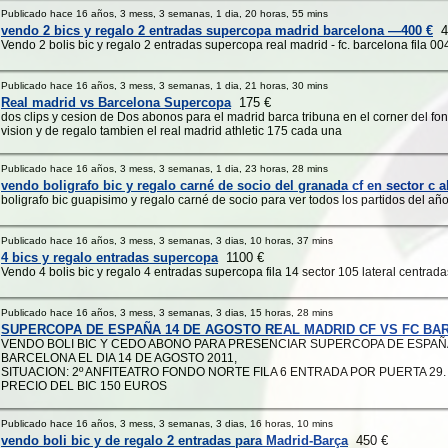
Publicado hace 16 años, 3 mess, 3 semanas, 1 dia, 20 horas, 55 mins
vendo 2 bics y regalo 2 entradas supercopa madrid barcelona —400 €
4
Vendo 2 bolis bic y regalo 2 entradas supercopa real madrid - fc. barcelona fila 00
Publicado hace 16 años, 3 mess, 3 semanas, 1 dia, 21 horas, 30 mins
Real madrid vs Barcelona Supercopa
175 €
dos clips y cesion de Dos abonos para el madrid barca tribuna en el corner del fo
vision y de regalo tambien el real madrid athletic 175 cada una
Publicado hace 16 años, 3 mess, 3 semanas, 1 dia, 23 horas, 28 mins
vendo boligrafo bic y regalo carné de socio del granada cf en sector c al
boligrafo bic guapisimo y regalo carné de socio para ver todos los partidos del añ
Publicado hace 16 años, 3 mess, 3 semanas, 3 dias, 10 horas, 37 mins
4 bics y regalo entradas supercopa
1100 €
Vendo 4 bolis bic y regalo 4 entradas supercopa fila 14 sector 105 lateral centrada
Publicado hace 16 años, 3 mess, 3 semanas, 3 dias, 15 horas, 28 mins
SUPERCOPA DE ESPAÑA 14 DE AGOSTO REAL MADRID CF VS FC B
VENDO BOLI BIC Y CEDO ABONO PARA PRESENCIAR SUPERCOPA DE ESPAÑ
BARCELONA EL DIA 14 DE AGOSTO 2011,
SITUACION: 2º ANFITEATRO FONDO NORTE FILA 6 ENTRADA POR PUERTA 29.
PRECIO DEL BIC 150 EUROS
Publicado hace 16 años, 3 mess, 3 semanas, 3 dias, 16 horas, 10 mins
vendo boli bic y de regalo 2 entradas para Madrid-Barça
450 €