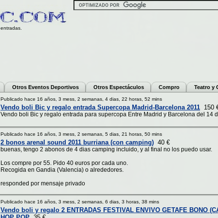
entradas.
Otros Eventos Deportivos
Otros Espectáculos
Compro
Teatro y
Publicado hace 16 años, 3 mess, 2 semanas, 4 dias, 22 horas, 52 mins
Vendo boli Bic y regalo entrada Supercopa Madrid-Barcelona 2011
150 
Vendo boli Bic y regalo entrada para supercopa Entre Madrid y Barcelona del 14 d
Publicado hace 16 años, 3 mess, 2 semanas, 5 dias, 21 horas, 50 mins
2 bonos arenal sound 2011 burriana (con camping)
40 €
buenas, tengo 2 abonos de 4 dias camping incluido, y al final no los puedo usar.
Los compre por 55. Pido 40 euros por cada uno.
Recogida en Gandia (Valencia) o alrededores.
responded por mensaje privado
Publicado hace 16 años, 3 mess, 2 semanas, 6 dias, 3 horas, 38 mins
Vendo boli y regalo 2 ENTRADAS FESTIVAL ENVIVO GETAFE BONO (C
HOP POP
35 €