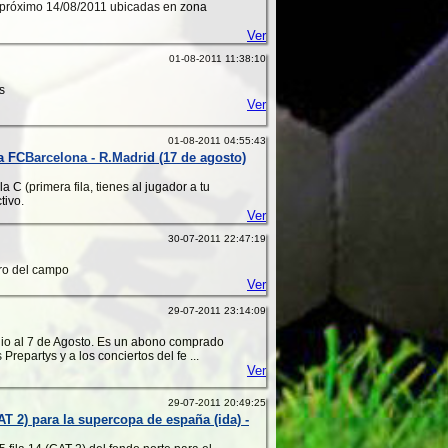
l próximo 14/08/2011 ubicadas en zona
Ver
01-08-2011 11:38:10
s
Ver
01-08-2011 04:55:43
ña FCBarcelona - R.Madrid (17 de agosto)
la C (primera fila, tienes al jugador a tu
tivo.
Ver
30-07-2011 22:47:19
tro del campo
Ver
29-07-2011 23:14:09
lio al 7 de Agosto. Es un abono comprado
repartys y a los conciertos del fe ...
Ver
29-07-2011 20:49:25
 2) para la supercopa de españa (ida) -