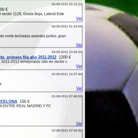
04-08-2011 02:19:21
00 €
4 sector 1128, Grada Baja, Lateral Este
Ver
04-08-2011 01:44:00
ndo norte techadas asientos juntos, gran
Ver
03-08-2011 23:46:34
to, primera fila año 2011-2012
1200 €
o 2011-2012 inmejorable sitio en sector c
Ver
02-08-2011 12:37:44
s
Ver
02-08-2011 07:46:03
ARCELONA
150 €
A ENTRE REAL MADRID Y FC
Ver
02-08-2011 07:04:32