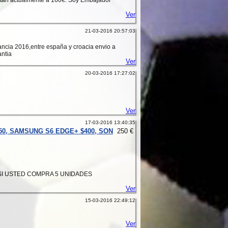
Están actualmente a 160€. Soy Embajador
Ver
21-03-2016 20:57:03
rancia 2016,entre españa y croacia envio a
antia
Ver
20-03-2016 17:27:02
Ver
17-03-2016 13:40:35
50, SAMSUNG S6 EDGE+ $400, SON
250 €
SI USTED COMPRA 5 UNIDADES
Ver
15-03-2016 22:49:12
Ver