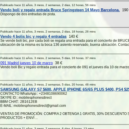
Publicado hace 11 años, 3 mess, 2 semanas, 2 dias, 12 horas, 56 mins
Vendo boli y regalo entrada Bruce Springsteen 14 Mayo Barcelona.
190 
Dispongo de dos entradas de pista.
Publicado hace 11 años, 3 mess, 2 semanas, 2 dias, 18 horas, 26 mins
Vendo 4 bolis bic y regalo 4 entradas
140 €
Se vende boli bic, por cada boli se regala una entrada para el concierto de B
ubicación de la misma es la boca 136 asiento reservado, buena ubicación. Contac
Publicado hace 11 años, 3 mess, 2 semanas, 5 dias, 16 horas, 37 mins
091 Madrid jueves 10 de marzo
38 €
Vendo boli Bic y regalo entrada para el concierto de 091 el jueves día 10 de marzo
Publicado hace 11 años, 3 mess, 2 semanas, 5 dias, 20 horas, 48 mins
SAMSUNG GALAXY S7 $600, APPLE IPHONE 6S/6S PLUS $400, PS4 $2
CONTACTO WhatsApp:: +2348108690062
SKYPE ID:: mobilesphonesdirect
BBM CHAT:: 2B1612EB
E-MAIL: mobilesphonesdirect@gmail.com
VENTAS DE PROMOCIÓN: COMPRA 2 OBTENGA 1 GRATIS, 30% DESCUENTO 
PRODUCTOS + ENVÍ ...
Publicado hace 11 años, 3 mess, 2 semanas, 6 dias, 6 horas, 13 mins