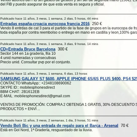
Vendo abonos del FIB sin gastos de gestión y sin ser de segunda mano (150€). 
del FIB y puedo asegurar de que esta venta es segura y oficial.
Publicado hace 11 años, 3 mess, 1 semana, 2 dias, 5 horas, 44 mins
Entradas españa-croacia eurocopa francia 2016
250 €
Vendo 8 entrdas de cat 3 para el partido de la fase de grupos en la eurocopa de f
toda españa por contra reembolso o entrego en mano en castilla y leon,100% gar
Publicado hace 11 años, 3 mess, 1 semana, 3 dias, 9 horas, 14 mins
CD+Entrada Bruce Barcelona
300 €
Sector 144 en 1a gradería, fila 10
4 unid numeradas y consecutivas
Precio unid. Consultar pvp por el conjunto.
Publicado hace 11 años, 3 mess, 1 semana, 6 dias, 13 horas
SAMSUNG GALAXY S7 $600, APPLE IPHONE 6S/6S PLUS $400, PS4 $2
CONTACTO WhatsApp:: +2348108690062
SKYPE ID:: mobilesphonesdirect
BBM CHAT:: 2B1612EB
E-MAIL: mobilesphonesdirect@gmail.com
VENTAS DE PROMOCIÓN: COMPRA 2 OBTENGA 1 GRATIS, 30% DESCUENTO 
PRODUCTOS + ENVÍ ...
Publicado hace 11 años, 3 mess, 2 semanas, 1 dia, 3 horas, 51 mins
Vendo Boli Bic y una entrada de regalo para el Barça - Arsenal
70 €
Está en Gol Nord, 1ª Gradería, resguardado de la lluvia.