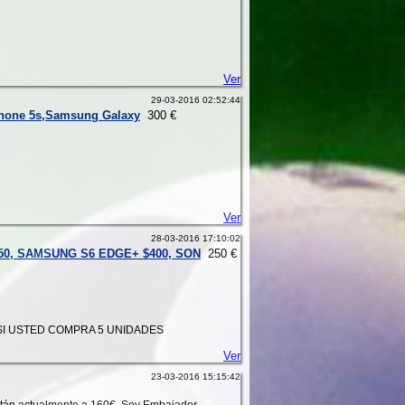
Ver
29-03-2016 02:52:44
phone 5s,Samsung Galaxy
300 €
Ver
28-03-2016 17:10:02
50, SAMSUNG S6 EDGE+ $400, SON
250 €
SI USTED COMPRA 5 UNIDADES
Ver
23-03-2016 15:15:42