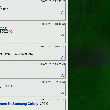
30-03-2016 22:43:25
€
ada una
Ver
30-03-2016 18:43:41
omas)
628002040
Ver
30-03-2016 16:47:26
OL NORD 1A GRADERIA.
Ver
29-03-2016 13:35:42
Ver
29-03-2016 02:53:51
6
1000 €
Ver
29-03-2016 02:52:49
phone 5s,Samsung Galaxy
300 €