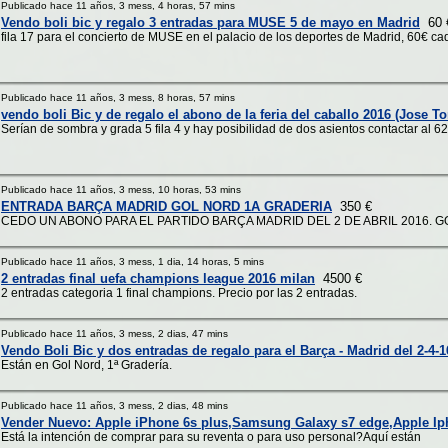
Publicado hace 11 años, 3 mess, 4 horas, 57 mins
Vendo boli bic y regalo 3 entradas para MUSE 5 de mayo en Madrid
60 
fila 17 para el concierto de MUSE en el palacio de los deportes de Madrid, 60€ c
Publicado hace 11 años, 3 mess, 8 horas, 57 mins
vendo boli Bic y de regalo el abono de la feria del caballo 2016 (Jose T
Serían de sombra y grada 5 fila 4 y hay posibilidad de dos asientos contactar al 
Publicado hace 11 años, 3 mess, 10 horas, 53 mins
ENTRADA BARÇA MADRID GOL NORD 1A GRADERIA
350 €
CEDO UN ABONO PARA EL PARTIDO BARÇA MADRID DEL 2 DE ABRIL 2016. G
Publicado hace 11 años, 3 mess, 1 dia, 14 horas, 5 mins
2 entradas final uefa champions league 2016 milan
4500 €
2 entradas categoria 1 final champions. Precio por las 2 entradas.
Publicado hace 11 años, 3 mess, 2 dias, 47 mins
Vendo Boli Bic y dos entradas de regalo para el Barça - Madrid del 2-4-1
Están en Gol Nord, 1ª Gradería.
Publicado hace 11 años, 3 mess, 2 dias, 48 mins
Vender Nuevo: Apple iPhone 6s plus,Samsung Galaxy s7 edge,Apple I
Está la intención de comprar para su reventa o para uso personal?Aquí están