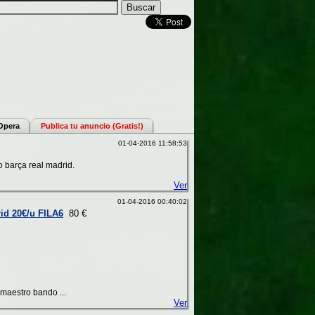
 Opera
Publica tu anuncio (Gratis!)
01-04-2016 11:58:53
o barça real madrid.
Ver
01-04-2016 00:40:02
rid 20€/u FILA6
80 €
maestro bando ...
Ver