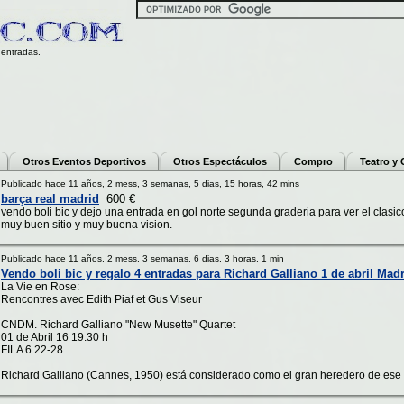
entradas.
Otros Eventos Deportivos
Otros Espectáculos
Compro
Teatro y
Publicado hace 11 años, 2 mess, 3 semanas, 5 dias, 15 horas, 42 mins
barça real madrid
600 €
vendo boli bic y dejo una entrada en gol norte segunda graderia para ver el clasic
muy buen sitio y muy buena vision.
Publicado hace 11 años, 2 mess, 3 semanas, 6 dias, 3 horas, 1 min
Vendo boli bic y regalo 4 entradas para Richard Galliano 1 de abril Mad
La Vie en Rose:
Rencontres avec Edith Piaf et Gus Viseur
CNDM. Richard Galliano "New Musette" Quartet
01 de Abril 16 19:30 h
FILA 6 22-28
Richard Galliano (Cannes, 1950) está considerado como el gran heredero de ese 