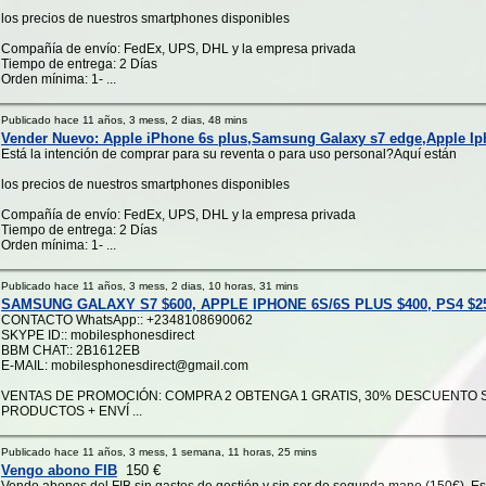
los precios de nuestros smartphones disponibles
Compañía de envío: FedEx, UPS, DHL y la empresa privada
Tiempo de entrega: 2 Días
Orden mínima: 1- ...
Publicado hace 11 años, 3 mess, 2 dias, 48 mins
Vender Nuevo: Apple iPhone 6s plus,Samsung Galaxy s7 edge,Apple I
Está la intención de comprar para su reventa o para uso personal?Aquí están
los precios de nuestros smartphones disponibles
Compañía de envío: FedEx, UPS, DHL y la empresa privada
Tiempo de entrega: 2 Días
Orden mínima: 1- ...
Publicado hace 11 años, 3 mess, 2 dias, 10 horas, 31 mins
SAMSUNG GALAXY S7 $600, APPLE IPHONE 6S/6S PLUS $400, PS4 $2
CONTACTO WhatsApp:: +2348108690062
SKYPE ID:: mobilesphonesdirect
BBM CHAT:: 2B1612EB
E-MAIL: mobilesphonesdirect@gmail.com
VENTAS DE PROMOCIÓN: COMPRA 2 OBTENGA 1 GRATIS, 30% DESCUENTO 
PRODUCTOS + ENVÍ ...
Publicado hace 11 años, 3 mess, 1 semana, 11 horas, 25 mins
Vengo abono FIB
150 €