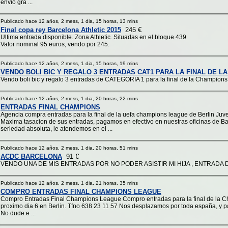
envío gra ...
Publicado hace 12 años, 2 mess, 1 dia, 15 horas, 13 mins
Final copa rey Barcelona Athletic 2015
245 €
Ultima entrada disponible. Zona Athletic. Situadas en el bloque 439
Valor nominal 95 euros, vendo por 245.
Publicado hace 12 años, 2 mess, 1 dia, 15 horas, 19 mins
VENDO BOLI BIC Y REGALO 3 ENTRADAS CAT1 PARA LA FINAL DE L
Vendo boli bic y regalo 3 entradas de CATEGORIA 1 para la final de la Champions 
Publicado hace 12 años, 2 mess, 1 dia, 20 horas, 22 mins
ENTRADAS FINAL CHAMPIONS
Agencia compra entradas para la final de la uefa champions league de Berlin Juv
Maxima tasacion de sus entradas, pagamos en efectivo en nuestras oficinas de Ba
seriedad absoluta, le atendemos en el ...
Publicado hace 12 años, 2 mess, 1 dia, 20 horas, 51 mins
ACDC BARCELONA
91 €
VENDO UNA DE MIS ENTRADAS POR NO PODER ASISTIR MI HIJA , ENTRADA D
Publicado hace 12 años, 2 mess, 1 dia, 21 horas, 35 mins
COMPRO ENTRADAS FINAL CHAMPIONS LEAGUE
Compro Entradas Final Champions League Compro entradas para la final de la C
proximo dia 6 en Berlin. Tfno 638 23 11 57 Nos desplazamos por toda españa, y
No dude e ...