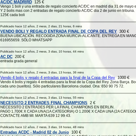
AC/DC MADRIRD
125 €
Vengo 1 boli y una entrada de regalo concierto AC/DC en madrid dia 31 de mayo e
Y 2 bolis mas con 2 entradas de regalo concierto AC/DC dia 2 de junio en tribuna.
125€ cada boli
Publicado hace 12 años, 2 mess, 2 dias, 21 horas, 6 mins
VENDO BOLI Y REGALO ENTRADA FINAL DE COPA DEL REY
300 €
BUENA UBICACIÓN. RECOGIDA ZONA MURCIA-ALICANTE. ENTREGA EN MANO
616955659. SÓLO WHATSAPP
Publicado hace 12 años, 2 mess, 3 dias, 10 horas, 44 mins
AC DC
200 €
entrada grada general
Publicado hace 12 años, 2 mess, 3 dias, 13 horas, 36 mins
Vendo 4 bolis y regalo 4 entradas para la final de la Copa del Rey
1000 €
Vendo 4 bolis y regalo 4 entradas para la final de la Copa del Rey. Zona Barça. B
cada uno (sueltos). Sólo particulares Barcelona ciudad. Ona: 650 90 75 72.
Publicado hace 12 años, 2 mess, 3 dias, 13 horas, 55 mins
NECESSITO 2 ENTRADES FINAL CHAMPIONS
2 €
NECESSITO 2 ENTRADES PER LA FINAL CHAMPIONS EN BERLIN.
PAGO 1.700€ X CADA UNA(1A CATEGORIA) O 1.200€ X CADA UNA (2A CATEGOR
CONTACTE AMB MI: MARTA 639 12 99 43.
Publicado hace 12 años, 2 mess, 3 dias, 18 horas, 48 mins
Entradas ACDC - Madrid 02 de Junio
100 €