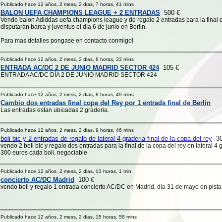
Publicado hace 12 años, 2 mess, 2 dias, 7 horas, 41 mins
BALON UEFA CHAMPIONS LEAGUE + 2 ENTRADAS
500 €
Vendo balon Adiddas uefa champions league y de regalo 2 entradas para la final
disputarán barca y juventus el día 6 de junio en Berlin.
Para mas detalles pongase en contacto conmigo!
Publicado hace 12 años, 2 mess, 2 dias, 8 horas, 33 mins
ENTRADA AC/DC 2 DE JUNIO MADRID SECTOR 424
105 €
ENTRADA AC/DC DÍA 2 DE JUNIO MADRID SECTOR 424
Publicado hace 12 años, 2 mess, 2 dias, 8 horas, 49 mins
Cambio dos entradas final copa del Rey por 1 entrada final de Berlín
Las entradas estan ubicadas 2 graderia.
Publicado hace 12 años, 2 mess, 2 dias, 9 horas, 46 mins
boli bic y 2 entradas de regalo de lateral 4 graderia final de la copa del rey
30
vendo 2 boli bic y regalo dos entradas para la final de la copa del rey en lateral 4 
300 euros cada boli. negociable
Publicado hace 12 años, 2 mess, 2 dias, 13 horas, 1 min
concierto AC/DC Madrid
100 €
vendo boli y regalo 1 entrada concierto AC/DC en Madrid, día 31 de mayo en pista
Publicado hace 12 años, 2 mess, 2 dias, 15 horas, 58 mins