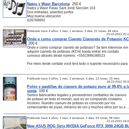
Natos y Waor Barcelona
250 €
Natos y Waor Palau Sant Jordi Sección 103
Dos entradas, asientos juntos
Muy buena ubicación.
628768892
Publicado hace 4 años, 1 mes, 1 semana, 3 dias, 21 horas, 48 mins
25-10-2022 20:
Onde e como comprar Cianeto Cianureto de Potassio K
200 €
Onde e como comprar cianeto de potássio? Se tem interesse em
adquirir cianeto de potássio (KCN) basta entrar em contato
conosco através deste número: +5561999188523
Por meio deste contato você terá todo o suporte necessário para
...
Publicado hace 4 años, 1 mes, 2 semanas, 4 dias, 12 horas, 10 mins
18-10-2022 05:
Polvo y pastillas de cianuro de potasio puro al 99,8% a l
venta
100 €
Somos fabricantes legales y proveedores confiables de cianuro
de potasio en todo el mundo, que es un compuesto cristalino
incoloro. Nuestro cianuro de potasio es conocido por los
comerciantes de joyas, mineros de oro y muchos otros por su a ...
Publicado hace 4 años, 1 mes, 3 semanas, 2 dias, 23 horas, 58 mins
12-10-2022 18:
New ASUS ROG Strix NVIDIA GeForce RTX 3090 24GB B