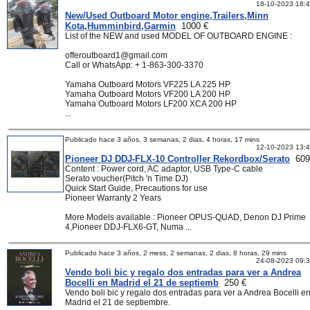
18-10-2023 18:
New/Used Outboard Motor engine,Trailers,Minn
Kota,Humminbird,Garmin
1000 €
List of the NEW and used MODEL OF OUTBOARD ENGINE :
offeroutboard1@gmail.com
Call or WhatsApp: + 1-863-300-3370
Yamaha Outboard Motors VF225 LA 225 HP
Yamaha Outboard Motors VF200 LA 200 HP
Yamaha Outboard Motors LF200 XCA 200 HP
...
Publicado hace 3 años, 3 semanas, 2 dias, 4 horas, 17 mins
12-10-2023 13:
Pioneer DJ DDJ-FLX-10 Controller Rekordbox/Serato
609
Content : Power cord, AC adaptor, USB Type-C cable
Serato voucher(Pitch 'n Time DJ)
Quick Start Guide, Precautions for use
Pioneer Warranty 2 Years
More Models available : Pioneer OPUS-QUAD, Denon DJ Prime
4,Pioneer DDJ-FLX6-GT, Numa ...
Publicado hace 3 años, 2 mess, 2 semanas, 2 dias, 8 horas, 29 mins
24-08-2023 09:
Vendo boli bic y regalo dos entradas para ver a Andrea
Bocelli en Madrid el 21 de septiemb
250 €
Vendo boli bic y regalo dos entradas para ver a Andrea Bocelli e
Madrid el 21 de septiembre.