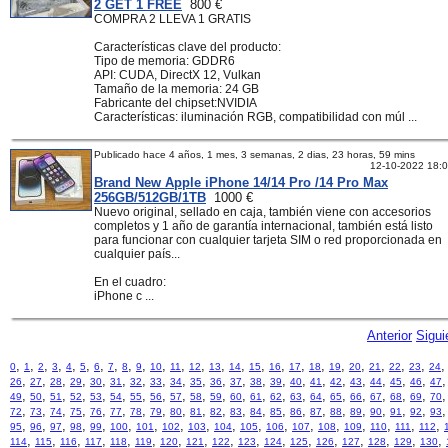
2 GET 1 FREE
800 €
COMPRA 2 LLEVA 1 GRATIS
Características clave del producto:
Tipo de memoria: GDDR6
API: CUDA, DirectX 12, Vulkan
Tamaño de la memoria: 24 GB
Fabricante del chipset:NVIDIA
Características: iluminación RGB, compatibilidad con múl ...
Publicado hace 4 años, 1 mes, 3 semanas, 2 dias, 23 horas, 59 mins
12-10-2022 18:
Brand New Apple iPhone 14/14 Pro /14 Pro Max
256GB/512GB/1TB
1000 €
Nuevo original, sellado en caja, también viene con accesorios
completos y 1 año de garantía internacional, también está listo
para funcionar con cualquier tarjeta SIM o red proporcionada en
cualquier país...
En el cuadro:
iPhone c ...
Anterior
Sigui
,
,
,
,
,
,
,
,
,
,
,
,
,
,
,
,
,
,
,
,
,
,
,
,
0
1
2
3
4
5
6
7
8
9
10
11
12
13
14
15
16
17
18
19
20
21
22
23
24
,
,
,
,
,
,
,
,
,
,
,
,
,
,
,
,
,
,
,
,
,
26
27
28
29
30
31
32
33
34
35
36
37
38
39
40
41
42
43
44
45
46
47
,
,
,
,
,
,
,
,
,
,
,
,
,
,
,
,
,
,
,
,
,
49
50
51
52
53
54
55
56
57
58
59
60
61
62
63
64
65
66
67
68
69
70
,
,
,
,
,
,
,
,
,
,
,
,
,
,
,
,
,
,
,
,
,
72
73
74
75
76
77
78
79
80
81
82
83
84
85
86
87
88
89
90
91
92
93
,
,
,
,
,
,
,
,
,
,
,
,
,
,
,
,
,
,
95
96
97
98
99
100
101
102
103
104
105
106
107
108
109
110
111
112
,
,
,
,
,
,
,
,
,
,
,
,
,
,
,
,
,
114
115
116
117
118
119
120
121
122
123
124
125
126
127
128
129
130