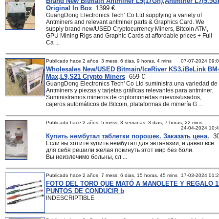
Brand New Bitmain Antminer L9(17Gh),Antminer L7(9.5G
Original In Box
1399 €
GuangDong Electronics Tech’ Co Ltd supplying a variety of
Antminers and relevant antminer parts & Graphics Card. We
supply brand new/USED Cryptocurrency Miners, Bitcoin ATM,
GPU Mining Rigs and Graphic Cards at affordable prices + Full
Ca ...
Publicado hace 2 años, 3 mess, 6 dias, 9 horas, 4 mins
07-07-2024 09:
Wholesales New/USED Bitmain/IceRiver KS3,iBeLink BM
Max,L9,S21 Crypto Miners
659 €
GuangDong Electronics Tech' Co Ltd suministra una variedad de
Antminers y piezas y tarjetas gráficas relevantes para antminer.
Suministramos mineros de criptomonedas nuevos/usados,
cajeros automáticos de Bitcoin, plataformas de minería G ...
Publicado hace 2 años, 5 mess, 3 semanas, 3 dias, 7 horas, 22 mins
24-04-2024 10:
Купить нембутал таблетки порошек. Заказать цена.
30
Если вы хотите купить нембутал для эвтаназии, и давно все
для себя решили желая покинуть этот мир без боли.
Вы неизлечимо больны, сл ...
Publicado hace 2 años, 7 mess, 6 dias, 15 horas, 45 mins
17-03-2024 01:
FOTO DEL TORO QUE MATÓ A MANOLETE Y REGALO 1
PUNTOS DE CONDUCIR b
INDESCRIPTIBLE