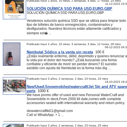
Publicado hace 2 años, 10 mess, 2 semanas, 4 dias, 17 horas, 14 mins
11-12-2023 23:
SOLUCIÓN QUÍMICA SSD PARA USD,EURO,GBP
SOLUCIÓN QUÍMICA SSD PARA USD,EURO,GBP
Vendemos solución química SSD que se utiliza para limpiar todo
tipo de billetes de banco ennegrecidos, contaminados y
desfigurados. Nuestros técnicos están altamente calificados y
siempre est� ...
Publicado hace 2 años, 10 mess, 3 semanas, 3 dias, 12 horas, 28 mins
06-12-2023 04:
Nembutal Sódico a la venta sin receta
100 €
¿Estás realmente enfermo, débil, deprimido y quieres renunciar 
tu vida por el dolor del mundo? ¿Está buscando una forma
confiable y eficiente de morir sin perder dinero? El suicidio
asistido con ayuda de Nembutal es la forma más dig ...
Publicado hace 3 años, 2 semanas, 2 dias, 23 horas, 24 mins
18-10-2023 18:
New/Used:Snowmobiles/watercraft/Jet Ski and ATV spare
parts
1000 €
We have promo offer of used and new Personal WaterCraft and
Snowmobile in stock,From 2000 till date,comes with complete
accessories sealed with international warranty and return policy.
stowatercraftltd11@gmail.com
Call or WhatsApp: + 1 ...
Publicado hace 3 años, 2 semanas, 2 dias, 23 horas, 25 mins