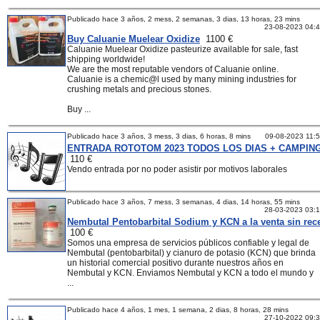
Publicado hace 3 años, 2 mess, 2 semanas, 3 dias, 13 horas, 23 mins
23-08-2023 04:
Buy Caluanie Muelear Oxidize
1100 €
Caluanie Muelear Oxidize pasteurize available for sale, fast
shipping worldwide!
We are the most reputable vendors of Caluanie online.
Caluanie is a chemic@l used by many mining industries for
crushing metals and precious stones.
Buy ...
Publicado hace 3 años, 3 mess, 3 dias, 6 horas, 8 mins
09-08-2023 11:
ENTRADA ROTOTOM 2023 TODOS LOS DIAS + CAMPIN
110 €
Vendo entrada por no poder asistir por motivos laborales
Publicado hace 3 años, 7 mess, 3 semanas, 4 dias, 14 horas, 55 mins
28-03-2023 03:
Nembutal Pentobarbital Sodium y KCN a la venta sin rec
100 €
Somos una empresa de servicios públicos confiable y legal de
Nembutal (pentobarbital) y cianuro de potasio (KCN) que brinda
un historial comercial positivo durante nuestros años en
Nembutal y KCN. Enviamos Nembutal y KCN a todo el mundo y
...
Publicado hace 4 años, 1 mes, 1 semana, 2 dias, 8 horas, 28 mins
27-10-2022 09: