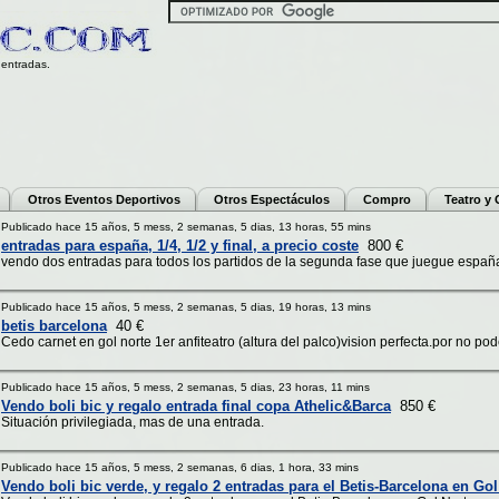
entradas.
Otros Eventos Deportivos
Otros Espectáculos
Compro
Teatro y
Publicado hace 15 años, 5 mess, 2 semanas, 5 dias, 13 horas, 55 mins
entradas para españa, 1/4, 1/2 y final, a precio coste
800 €
vendo dos entradas para todos los partidos de la segunda fase que juegue españa,
Publicado hace 15 años, 5 mess, 2 semanas, 5 dias, 19 horas, 13 mins
betis barcelona
40 €
Cedo carnet en gol norte 1er anfiteatro (altura del palco)vision perfecta.por no pode
Publicado hace 15 años, 5 mess, 2 semanas, 5 dias, 23 horas, 11 mins
Vendo boli bic y regalo entrada final copa Athelic&Barca
850 €
Situación privilegiada, mas de una entrada.
Publicado hace 15 años, 5 mess, 2 semanas, 6 dias, 1 hora, 33 mins
Vendo boli bic verde, y regalo 2 entradas para el Betis-Barcelona en Gol