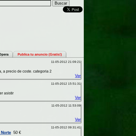
 Opera
Publica tu anuncio (Gratis!)
11-05-2012 21:09:21
 a precio de coste. categoria 2
Ver
11-05-2012 15:51:31
r asistir
Ver
11-05-2012 11:53:09
Ver
11-05-2012 09:31:41
 Norte
50 €