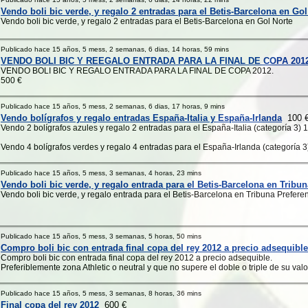
Vendo boli bic verde, y regalo 2 entradas para el Betis-Barcelona en Gol
Vendo boli bic verde, y regalo 2 entradas para el Betis-Barcelona en Gol Norte
Publicado hace 15 años, 5 mess, 2 semanas, 6 dias, 14 horas, 59 mins
VENDO BOLI BIC Y REEGALO ENTRADA PARA LA FINAL DE COPA 201
VENDO BOLI BIC Y REGALO ENTRADA PARA LA FINAL DE COPA 2012.
500 €
Publicado hace 15 años, 5 mess, 2 semanas, 6 dias, 17 horas, 9 mins
Vendo bolígrafos y regalo entradas España-Italia y España-Irlanda
100 
Vendo 2 bolígrafos azules y regalo 2 entradas para el España-Italia (categoría 3) 
Vendo 4 bolígrafos verdes y regalo 4 entradas para el España-Irlanda (categoría 3)
Publicado hace 15 años, 5 mess, 3 semanas, 4 horas, 23 mins
Vendo boli bic verde, y regalo entrada para el Betis-Barcelona en Tribun
Vendo boli bic verde, y regalo entrada para el Betis-Barcelona en Tribuna Prefere
Publicado hace 15 años, 5 mess, 3 semanas, 5 horas, 50 mins
Compro boli bic con entrada final copa del rey 2012 a precio adsequible
Compro boli bic con entrada final copa del rey 2012 a precio adsequible.
Preferiblemente zona Athletic o neutral y que no supere el doble o triple de su valo
Publicado hace 15 años, 5 mess, 3 semanas, 8 horas, 36 mins
Final copa del rey 2012
600 €