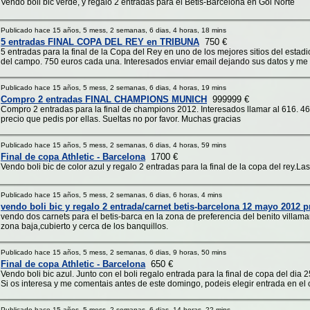
Vendo boli bic verde, y regalo 2 entradas para el Betis-Barcelona en Gol Norte
Publicado hace 15 años, 5 mess, 2 semanas, 6 dias, 4 horas, 18 mins
5 entradas FINAL COPA DEL REY en TRIBUNA
750 €
5 entradas para la final de la Copa del Rey en uno de los mejores sitios del estadi
del campo. 750 euros cada una. Interesados enviar email dejando sus datos y me p
Publicado hace 15 años, 5 mess, 2 semanas, 6 dias, 4 horas, 19 mins
Compro 2 entradas FINAL CHAMPIONS MUNICH
999999 €
Compro 2 entradas para la final de champions 2012. Interesados llamar al 616. 46
precio que pedis por ellas. Sueltas no por favor. Muchas gracias
Publicado hace 15 años, 5 mess, 2 semanas, 6 dias, 4 horas, 59 mins
Final de copa Athletic - Barcelona
1700 €
Vendo boli bic de color azul y regalo 2 entradas para la final de la copa del rey.La
Publicado hace 15 años, 5 mess, 2 semanas, 6 dias, 6 horas, 4 mins
vendo boli bic y regalo 2 entrada/carnet betis-barcelona 12 mayo 2012 p
vendo dos carnets para el betis-barca en la zona de preferencia del benito villam
zona baja,cubierto y cerca de los banquillos.
Publicado hace 15 años, 5 mess, 2 semanas, 6 dias, 9 horas, 50 mins
Final de copa Athletic - Barcelona
650 €
Vendo boli bic azul. Junto con el boli regalo entrada para la final de copa del dia 
Si os interesa y me comentais antes de este domingo, podeis elegir entrada en el
Publicado hace 15 años, 5 mess, 2 semanas, 6 dias, 14 horas, 22 mins