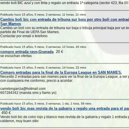
vendo boli BIC azul y con tinta y regalo un entrada 1ª categoria (sector 423, fila 0
Publicado hace 15 años, 5 mess, 3 semanas, 11 horas, 12 mins
Cambio boli bic con entrada de tribuna sur baja por otro boli con entrada
San Mames
Cambio un boli con su entrada de tribuna sur baja o tribuja principal baja por un b
partido de Final de UEFA San Mames.
Contactar por email o telefono
Publicado hace 15 años, 5 mess, 3 semanas, 12 horas, 40 mins
compro entrada rayo-Granada
20 €
se escuchan ofertas
Publicado hace 15 años, 5 mess, 3 semanas, 14 horas, 22 mins
Compro entradas para la final de la Europa League en SAN MAMES,
Necesito 2 entradas para san mames para ver la final de la Europa League, a ser p
con cualquiera me conformo, precio a acordar.
carretongarcia@hotmail.com
607284342 (manda sms y llamo yo)
Publicado hace 15 años, 5 mess, 3 semanas, 1 dia, 1 hora, 58 mins
vendo boli bic mas revista de la gabarra y regalo una entrada para el par
450 €
Vendo boli bic de color rojo y blanco mas revista de la gabarra y regalo 1 entrada 
calderon, muy buen sitio