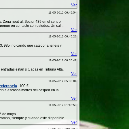
Ver
11-05-2012 06:45:54
o. Zona neutral, Sector 439 en el centro
ongo en contacto con ustedes. Un sal ...
Ver
11-05-2012 06:45:26
3. 985 indicando que categoria teneis y
Ver
11-05-2012 06:05:47
s entradas estan situadas en Tribuna Alta.
Ver
11-05-2012 05:00:04
referencia
100 €
arin a escasos metros del cesped en la
Ver
11-05-2012 01:13:53
25 de mayo.
 campo, siempre y cuando este disponible.
Ver
10-05-2012 20:42:03